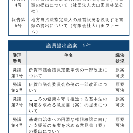
4号
類の提出について（社団法人大山田農林業公
社）
報告第
地方自治法指定法人の経営状況を説明する書
5号
類の提出について（有限会社大山田ファー
ム）
議員提出議案 5件
受理
件名
議決
番号
状況
発議
伊賀市議会議員定数条例の一部改正に
原案
第1号
ついて
可決
発議
伊賀市議会委員会条例の一部改正につ
原案
第2号
いて
可決
発議
こころの健康を守り推進する基本法の
原案
第3号
制定を求める意見書（案）の提出につ
可決
いて
発議
基礎自治体への円滑な権限移譲に向け
原案
第4号
た支援策の充実を求める意見書（案）
可決
の提出について