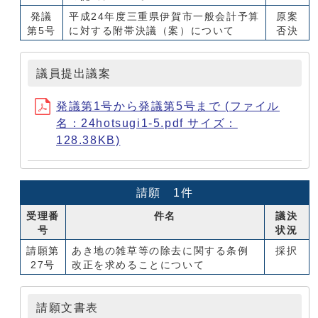
発議
平成24年度三重県伊賀市一般会計予算
原案
第5号
に対する附帯決議（案）について
否決
議員提出議案
発議第1号から発議第5号まで (ファイル
名：24hotsugi1-5.pdf サイズ：
128.38KB)
請願 1件
受理番
件名
議決
号
状況
請願第
あき地の雑草等の除去に関する条例
採択
27号
改正を求めることについて
請願文書表