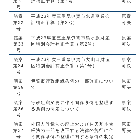
第31
計補正予算（第3号）
可決
号
議案
平成23年度三重県伊賀市水道事業会
原案
第32
計補正予算（第2号）
可決
号
議案
平成23年度三重県伊賀市島ヶ原財産
原案
第33
区特別会計補正予算（第2号）
可決
号
議案
平成23年度三重県伊賀市大山田財産
原案
第34
区特別会計補正予算（第1号）
可決
号
議案
伊賀市行政組織条例の一部改正につい
原案
第35
て
可決
号
議案
行政組織変更に伴う関係条例を整理す
原案
第36
る条例の制定について
可決
号
議案
外国人登録法の廃止および住民基本台
原案
第37
帳法の一部を改正する法律の施行に伴
可決
号
う関係条例の整理に関する条例の制定