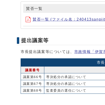
賛否一覧
賛否一覧 (ファイル名：240413sanpiiti
提出議案等
市長提出議案等については、
市政情報「伊賀
市長
議案番号
議案第66号
専決処分の承認について
議案第67号
専決処分の承認について
議案第68号
監査委員の選任について