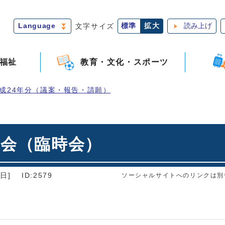
Language
文字サイズ
標準
拡大
読み上げ
福祉
教育・文化・スポーツ
成24年分（議案・報告・請願）
議会（臨時会）
日]
ID:2579
ソーシャルサイトへのリンクは別