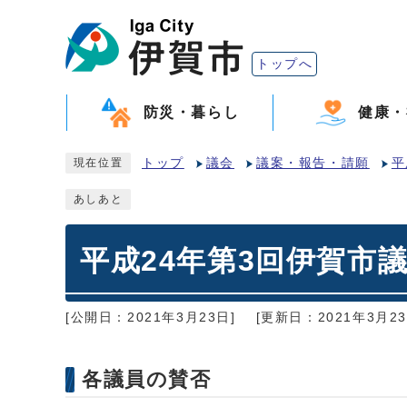
トップへ
防災・暮らし
健康・
トップ
議会
議案・報告・請願
平
現在位置
あしあと
平成24年第3回伊賀市
[公開日：2021年3月23日]
[更新日：2021年3月23
各議員の賛否