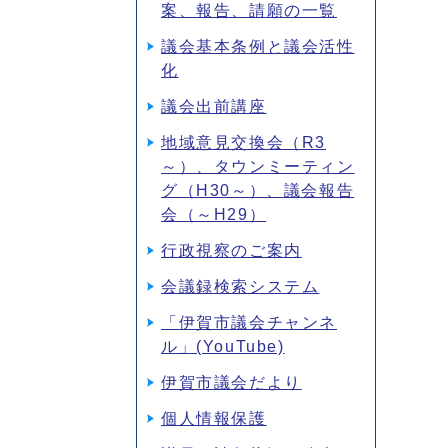
案、報告、請願の一覧
議会基本条例と議会活性
化
議会出前講座
地域意見交換会（R3
～）、タウンミーティン
グ（H30～）、議会報告
会（～H29）
行政視察のご案内
会議録検索システム
「伊賀市議会チャンネ
ル」(YouTube)
伊賀市議会だより
個人情報保護