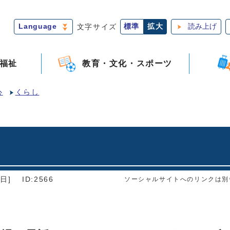
Language
文字サイズ
標準
拡大
読み上げ
福祉
教育・文化・スポーツ
心
くらし
日]
ID:2566
ソーシャルサイトへのリンクは別