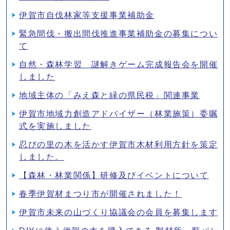
伊賀市自伐林家等支援事業補助金
緊急間伐・搬出間伐推進事業補助金の募集につい
て
自然・森林学習 謎解きゲーム完成報告会を開催
しました
地域主体の「みえ森と緑の県民税」関連事業
伊賀市地域力創造アドバイザー（林業施策）委嘱
式を実施しました
忍びの里の木を活かす伊賀市木材利用方針を策定
しました。
【森林・林業関係】研修及びイベントについて
春季伊賀材まつり市が開催されました！
伊賀市未来の山づくり協議会の会員を募集します