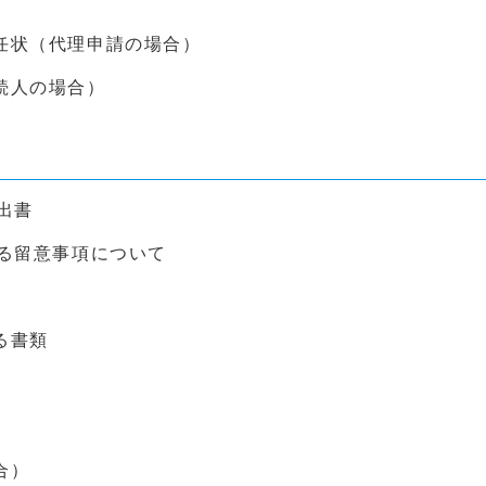
任状（代理申請の場合）
続人の場合）
出書
る留意事項について
る書類
合）