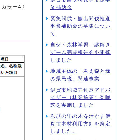
カラー40
業補助金
緊急間伐・搬出間伐推進
事業補助金の募集につい
て
自然・森林学習 謎解き
ゲーム完成報告会を開催
しました
地域主体の「みえ森と緑
の県民税」関連事業
伊賀市地域力創造アドバ
イザー（林業施策）委嘱
式を実施しました
忍びの里の木を活かす伊
賀市木材利用方針を策定
しました。