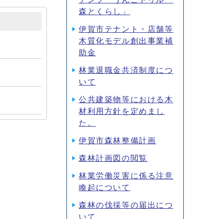
森とくらし」
伊賀市テナント・店舗等
木質化モデル創出事業補
助金
林業退職金共済制度につ
いて
公共建築物等における木
材利用方針を定めまし
た。
伊賀市森林整備計画
森林計画図の閲覧
林業労働災害に係る注意
喚起について
森林の伐採等の届出につ
いて