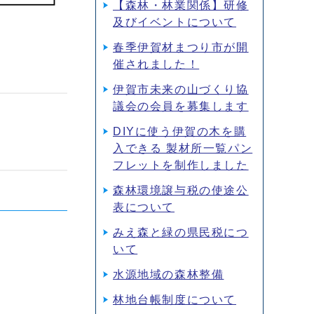
【森林・林業関係】研修
及びイベントについて
春季伊賀材まつり市が開
催されました！
伊賀市未来の山づくり協
議会の会員を募集します
DIYに使う伊賀の木を購
入できる 製材所一覧パン
フレットを制作しました
森林環境譲与税の使途公
表について
みえ森と緑の県民税につ
いて
水源地域の森林整備
林地台帳制度について