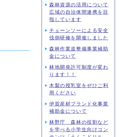
森林資源の活用について
広域の自治体間連携を目
指しています
チェーンソーによる安全
伐倒研修を開催しました
森林作業道整備事業補助
金について
林地開発許可制度が変わ
ります！！
木製の授乳室をぜひご利
用ください
伊賀産材ブランド化事業
補助金について
林野庁 森林の役割など
を学べる小学生向けコン
テンツ「うんこドリル