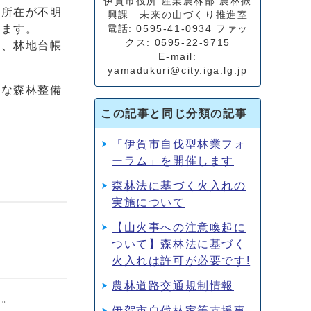
伊賀市役所 産業農林部 農林振
の所在が不明
興課 未来の山づくり推進室
います。
電話: 0595-41-0934 ファッ
クス: 0595-22-9715
れ、林地台帳
E-mail:
yamadukuri@city.iga.lg.jp
切な森林整備
この記事と同じ分類の記事
「伊賀市自伐型林業フォ
ーラム」を開催します
森林法に基づく火入れの
実施について
【山火事への注意喚起に
ついて】森林法に基づく
火入れは許可が必要です!
農林道路交通規制情報
す。
伊賀市自伐林家等支援事