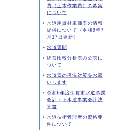
員（土木作業員）の募集
について
水道用資材単価表の情報
提供について（令和8年7
月17日更新）
水道週間
経営比較分析表の公表に
ついて
水道管の保温対策をお願
いします
令和6年度伊賀市水道事業
会計・下水道事業会計決
算書
水道技術管理者の資格要
件について