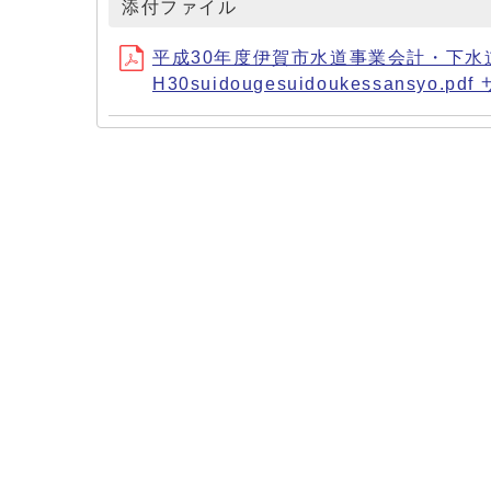
添付ファイル
平成30年度伊賀市水道事業会計・下水
H30suidougesuidoukessansyo.pd