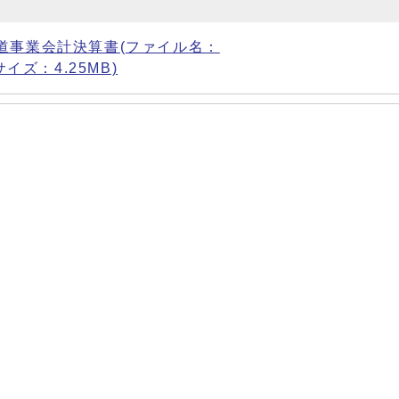
道事業会計決算書(ファイル名：
f サイズ：4.25MB)