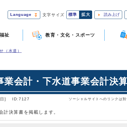
Language
文字サイズ
標準
拡大
読み上げ
福祉
教育・文化・スポーツ
せ（水道）
事業会計・下水道事業会計決
日]
ID:7127
ソーシャルサイトへのリンクは別
業会計決算書を掲載します。