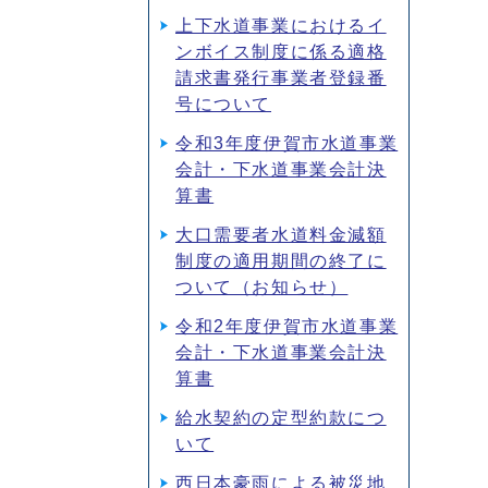
上下水道事業におけるイ
ンボイス制度に係る適格
請求書発行事業者登録番
号について
令和3年度伊賀市水道事業
会計・下水道事業会計決
算書
大口需要者水道料金減額
制度の適用期間の終了に
ついて（お知らせ）
令和2年度伊賀市水道事業
会計・下水道事業会計決
算書
給水契約の定型約款につ
いて
西日本豪雨による被災地