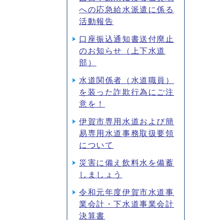
への応急給水派遣に係る
活動報告
口座振込通知書送付廃止
のお知らせ（上下水道
部）
水道関係者（水道職員）
を装った詐欺行為にご注
意を！
伊賀市専用水道および簡
易専用水道事務取扱要領
について
災害に備え飲料水を備蓄
しましょう
令和元年度伊賀市水道事
業会計・下水道事業会計
決算書