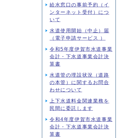
給水窓口の事前予約（イ
ンターネット受付）につ
いて
水道使用開始（中止）届
（電子申請サービス ）
令和5年度伊賀市水道事業
会計・下水道事業会計決
算書
水道管の埋設状況（道路
の本管）に関するお問合
わせについて
上下水道料金関連業務を
民間に委託します
令和4年度伊賀市水道事業
会計・下水道事業会計決
算書