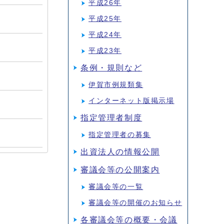
平成26年
平成25年
平成24年
平成23年
条例・規則など
伊賀市例規類集
インターネット版掲示場
指定管理者制度
指定管理者の募集
出資法人の情報公開
審議会等の公開案内
審議会等の一覧
審議会等の開催のお知らせ
各審議会等の概要・会議