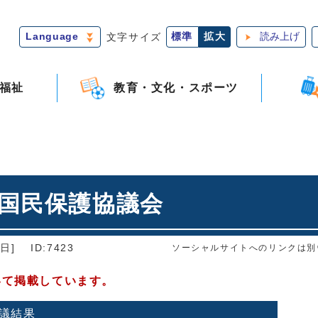
Language
文字サイズ
標準
拡大
読み上げ
福祉
教育・文化・スポーツ
市国民保護協議会
日]
ID:7423
ソーシャルサイトへのリンクは別
いて掲載しています。
議結果