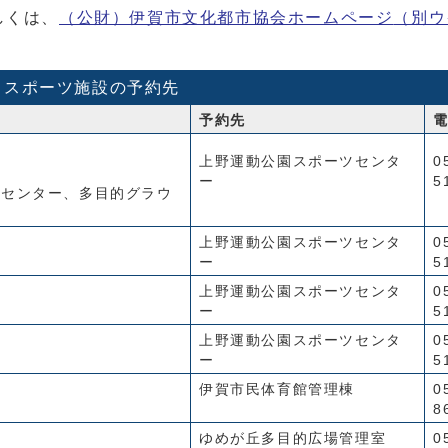
しくは、
（公財）伊賀市文化都市協会ホームページ
（別ウ
スポーツ施設の予約先
予約先
上野運動公園スポーツセンタ
0
ー
5
ツセンター、多目的グラウ
上野運動公園スポーツセンタ
0
ー
5
上野運動公園スポーツセンタ
0
ー
5
上野運動公園スポーツセンタ
0
ー
5
伊賀市民体育館管理棟
0
8
ゆめが丘多目的広場管理室
0