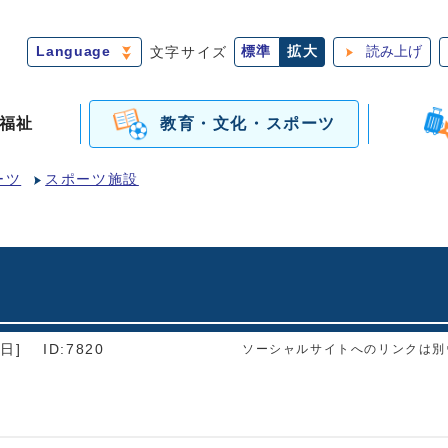
Language
文字サイズ
標準
拡大
読み上げ
福祉
教育・文化・スポーツ
ーツ
スポーツ施設
日]
ID:7820
ソーシャルサイトへのリンクは別