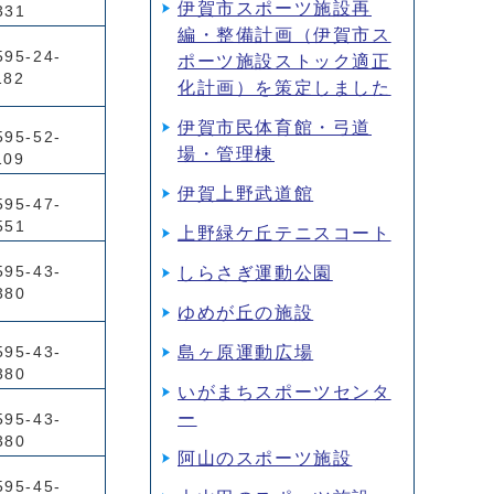
伊賀市スポーツ施設再
331
編・整備計画（伊賀市ス
595-24-
ポーツ施設ストック適正
182
化計画）を策定しました
伊賀市民体育館・弓道
595-52-
場・管理棟
109
伊賀上野武道館
595-47-
551
上野緑ケ丘テニスコート
595-43-
しらさぎ運動公園
380
ゆめが丘の施設
島ヶ原運動広場
595-43-
380
いがまちスポーツセンタ
ー
595-43-
380
阿山のスポーツ施設
595-45-