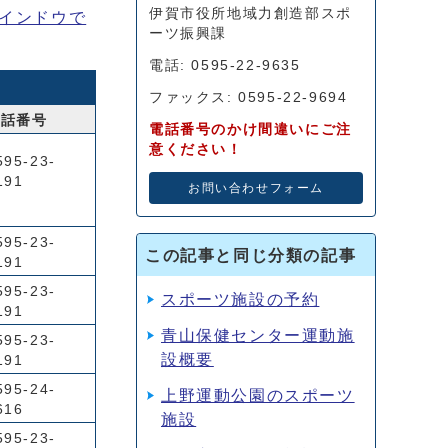
伊賀市役所地域力創造部スポ
インドウで
ーツ振興課
電話: 0595-22-9635
ファックス: 0595-22-9694
電話番号
電話番号のかけ間違いにご注
意ください！
595-23-
191
お問い合わせフォーム
595-23-
この記事と同じ分類の記事
191
595-23-
スポーツ施設の予約
191
青山保健センター運動施
595-23-
設概要
191
595-24-
上野運動公園のスポーツ
616
施設
595-23-