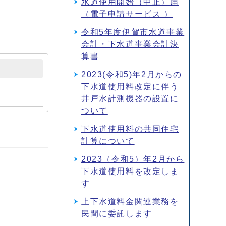
水道使用開始（中止）届
（電子申請サービス ）
令和5年度伊賀市水道事業
会計・下水道事業会計決
算書
2023(令和5)年2月からの
下水道使用料改定に伴う
井戸水計測機器の設置に
ついて
下水道使用料の共同住宅
計算について
2023（令和5）年2月から
下水道使用料を改定しま
す
上下水道料金関連業務を
民間に委託します