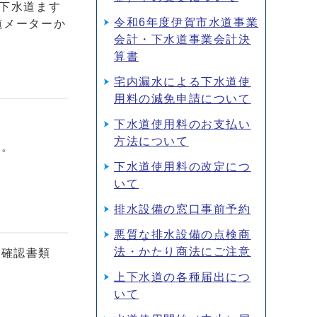
共下水道ます
令和6年度伊賀市水道事業
道メーターか
会計・下水道事業会計決
算書
宅内漏水による下水道使
用料の減免申請について
下水道使用料のお支払い
方法について
す。
下水道使用料の改定につ
いて
排水設備の窓口事前予約
悪質な排水設備の点検商
法・かたり商法にご注意
と確認書類
上下水道の各種届出につ
いて