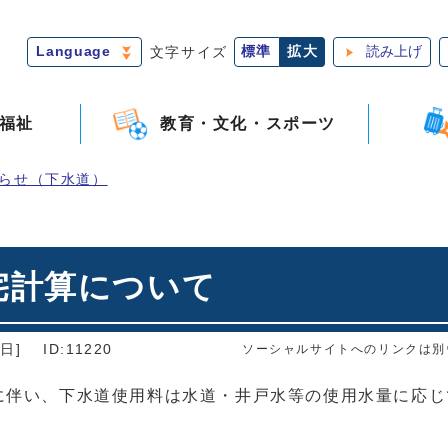
Language
文字サイズ
標準
拡大
読み上げ
福祉
教育・文化・スポーツ
らせ（下水道）
宅計算について
日]
ID:11220
ソーシャルサイトへのリンクは別
に伴い、下水道使用料は水道・井戸水等の使用水量に応じ