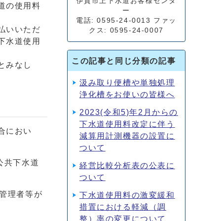
伊賀市上下水道お客様センタ
道の使用料
ー
電話: 0595-24-0013 ファッ
払いいただ
クス: 0595-24-0007
下水道使用
この記事と同じ分類の記事
とみなし
汲み取り便槽や単独処理
浄化槽をお使いの皆様へ
2023(令和5)年2月からの
下水道使用料改定に伴う
合におい
減算用計測機器の設置に
ついて
公共下水道
経営比較分析表の公表に
ついて
の管理者等が
下水道使用料の激変緩和
措置における軽減（調
整）率の変更について