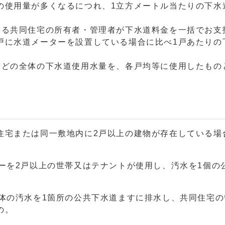
使用量が多くなるにつれ、1立方メートル当たりの下水
る共同住宅の所有者・管理者が下水道料金を一括でお支
戸に水道メーターを設置している場合に比べ1戸あたりの
どの全体の下水道使用水量を、各戸均等に使用したもの
宅または同一敷地内に2戸以上の建物が存在している場
ーを2戸以上の世帯又はテナントが使用し、汚水を1個の
全体の汚水を1箇所の公共下水道ますに排水し、共同住宅
の。