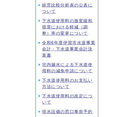
経営比較分析表の公表に
ついて
下水道使用料の激変緩和
措置における軽減（調
整）率の変更について
令和6年度伊賀市水道事業
会計・下水道事業会計決
算書
宅内漏水による下水道使
用料の減免申請について
下水道使用料のお支払い
方法について
下水道使用料の改定につ
いて
排水設備の窓口事前予約