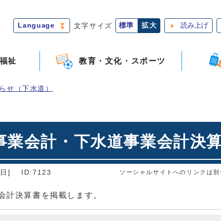
Language
文字サイズ
標準
拡大
読み上げ
福祉
教育・文化・スポーツ
らせ（下水道）
事業会計・下水道事業会計決
日]
ID:7123
ソーシャルサイトへのリンクは別
業会計決算書を掲載します。