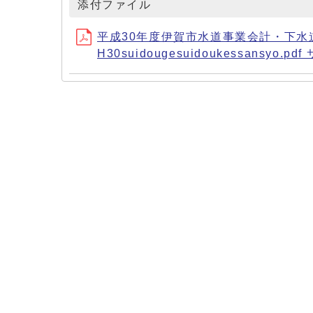
添付ファイル
平成30年度伊賀市水道事業会計・下水
H30suidougesuidoukessansyo.pd