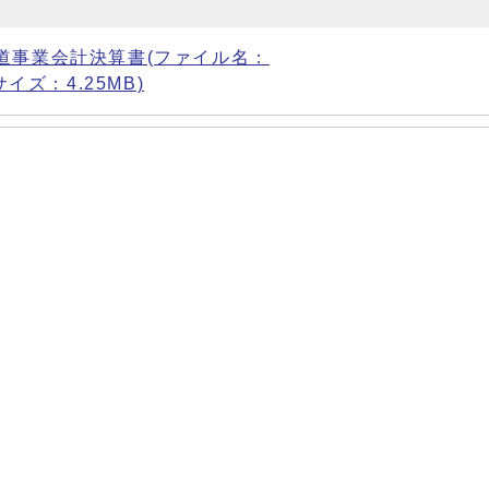
道事業会計決算書(ファイル名：
f サイズ：4.25MB)