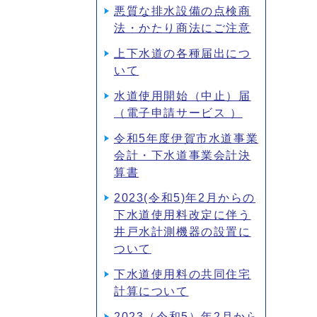
悪質な排水設備の点検商
法・かたり商法にご注意
上下水道の各種届出につ
いて
水道使用開始（中止）届
（電子申請サービス ）
令和5年度伊賀市水道事業
会計・下水道事業会計決
算書
2023(令和5)年2月からの
下水道使用料改定に伴う
井戸水計測機器の設置に
ついて
下水道使用料の共同住宅
計算について
2023（令和5）年2月から