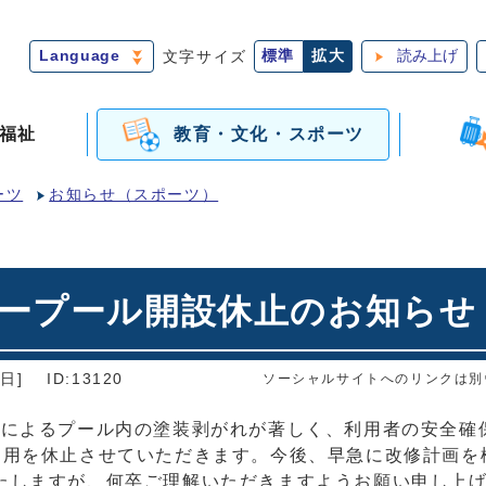
Language
文字サイズ
標準
拡大
読み上げ
福祉
教育・文化・スポーツ
ーツ
お知らせ（スポーツ）
タープール開設休止のお知らせ
日]
ID:13120
ソーシャルサイトへのリンクは別
化によるプール内の塗装剥がれが著しく、利用者の安全確
利用を休止させていただきます。今後、早急に改修計画を
たしますが、何卒ご理解いただきますようお願い申し上