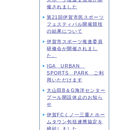
催されました
第21回伊賀市民スポーツ
フェスティバル開催競技
の結果について
伊賀市スポーツ推進委員
研修会が開催されまし
た。
IGA URBAN
SPORTS PARK ご利
用いただけます
大山田B＆G海洋センター
プール開設休止のお知ら
せ
伊賀FCくノ一三重とホー
ムタウン包括連携協定を
締結しました。