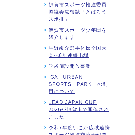
伊賀市スポーツ推進委員
協議会広報誌「きばろう
スポ推」
伊賀市スポーツ少年団を
紹介します
平野竣介選手体操全国大
会へ8年連続出場
学校施設開放事業
IGA URBAN
SPORTS PARK の利
用について
LEAD JAPAN CUP
2026が伊賀市で開催され
ました！
令和7年度いこか広域連携
スポーツ推進交流会が開