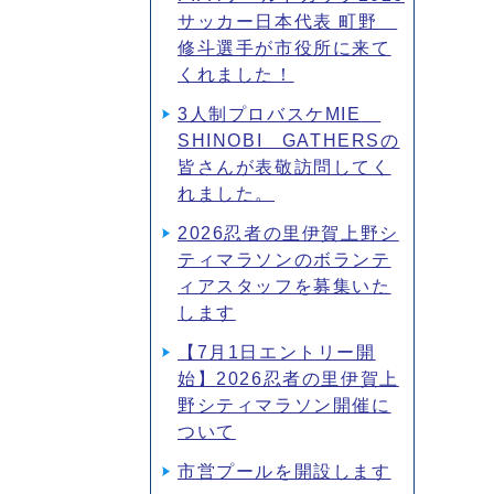
サッカー日本代表 町野
修斗選手が市役所に来て
くれました！
3人制プロバスケMIE
SHINOBI GATHERSの
皆さんが表敬訪問してく
れました。
2026忍者の里伊賀上野シ
ティマラソンのボランテ
ィアスタッフを募集いた
します
【7月1日エントリー開
始】2026忍者の里伊賀上
野シティマラソン開催に
ついて
市営プールを開設します