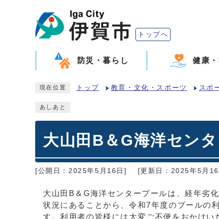
トップへ
防災・暮らし
健康・
トップ
教育・文化・スポーツ
スポ
現在位置
あしあと
大山田B＆G海洋セン
[公開日：2025年5月16日]
[更新日：2025年5月16
大山田B＆G海洋センタープールは、経年劣
状況にあることから、令和7年度のプールの
す。利用者の皆様には大変ご不便をおかけい