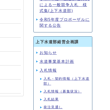
による一般競争入札 様
式集(上下水道部)
令和5年度プロポーザルに
関する公告
上下水道部経営企画課
お知らせ
水道事業基本計画
入札情報
入札・契約情報（上下水道
部）
入札情報（募集状況）
入札結果
発注見通し