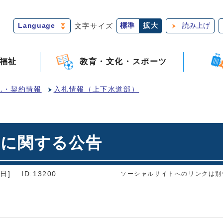
Language
文字サイズ
標準
拡大
読み上げ
福祉
教育・文化・スポーツ
札・契約情報
入札情報（上下水道部）
ルに関する公告
日]
ID:13200
ソーシャルサイトへのリンクは別