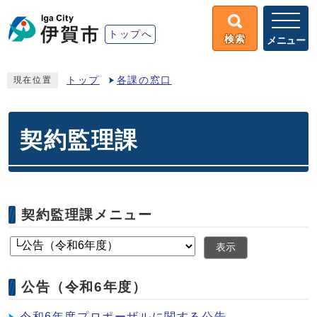
トップへ
検索
メニュー
トップ
各課の窓口
現在位置
契約監理課
契約監理課メニュー
表示
公告（令和6年度）
令和6年度プロポーザルに関する公告