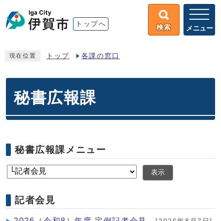
トップへ
検索
メニュー
トップ
各課の窓口
現在位置
秘書広報課
秘書広報課メニュー
表示
記者会見
2026（令和8）年度 定例記者会見