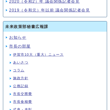
2020（令和2）年 議会関係記者会見
2019（令和元）年以前 議会関係記者会見
未来政策部秘書広報課
お知らせ
市長の部屋
伊賀市10大（重大）ニュース
あいさつ
コラム
施政方針
公務記録
市長交際費
市長食糧費
式典・表彰