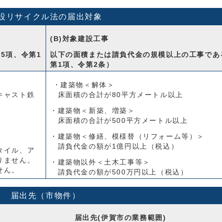
設リサイクル法の届出対象
(B)対象建設工事
5項、令第1
以下の面積または請負代金の規模以上の工事であ
第1項、令第2条）
・建築物＜解体＞
キャスト鉄
床面積の合計が80平方メートル以上
・建築物＜新築、増築＞
床面積の合計が500平方メートル以上
・建築物＜修繕、模様替（リフォーム等）＞
請負代金の額が1億円以上（税込）
タイル、ア
りません。
・建築物以外＜土木工事等＞
せん。
請負代金の額が500万円以上（税込）
届出先（市物件）
届出先(伊賀市の業務範囲)