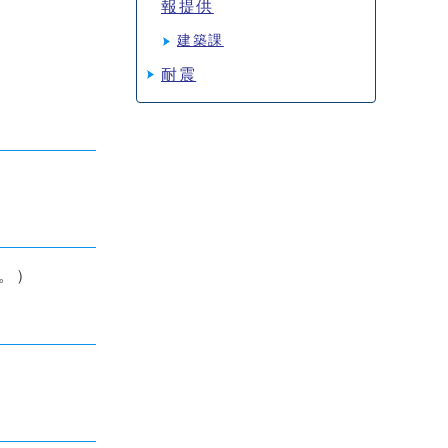
報提供
建築課
耐震
。）