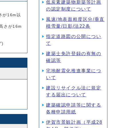
低炭素建築物新築等計画
の認定制度について
さが16m以
風速/地表面粗度区分/垂直
積雪量/日影/法22条
高さが16m
指定道路図の公開につい
て
)
建築士免許登録の有無の
確認等
宅地耐震化推進事業につ
いて
建設リサイクル法に規定
する届出について
建築確認申請等に関する
各種申請用紙
伊賀市景観計画（平成28