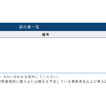
。
届出書一覧
備考
～3のいずれかを添付してください。
材廃棄物別に搬入または搬出を予定している事業者名および量を