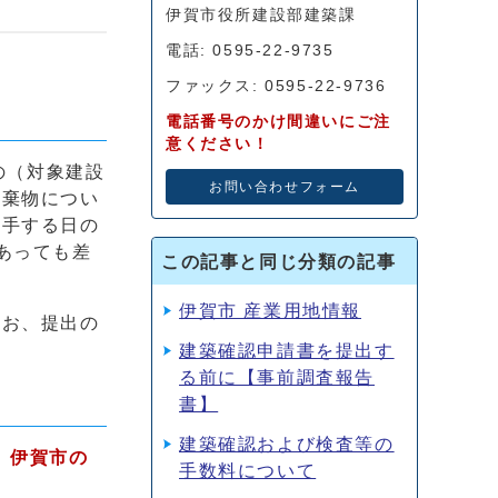
伊賀市役所建設部建築課
電話: 0595-22-9735
。
ファックス: 0595-22-9736
電話番号のかけ間違いにご注
意ください！
の（対象建設
お問い合わせフォーム
廃棄物につい
着手する日の
あっても差
この記事と同じ分類の記事
伊賀市 産業用地情報
なお、提出の
建築確認申請書を提出す
る前に【事前調査報告
書】
建築確認および検査等の
、伊賀市の
手数料について