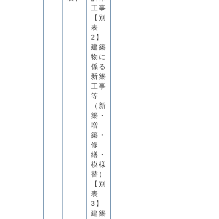
工事
【別
表
2】
建築
物に
係る
新築
工事
等
（新
築・
増
築・
修
繕・
模様
替）
【別
表
3】
建築