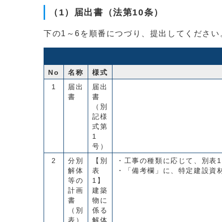
（1）届出書（法第10条）
下の1～6を順番につづり、提出してください
No
名称
様式
1
届出
届出
書
書
（別
記様
式第
1
号）
2
分別
【別
・工事の種類に応じて、別表1
解体
表
・「備考欄」に、特定建設資
等の
1】
計画
建築
書
物に
（別
係る
表）
解体