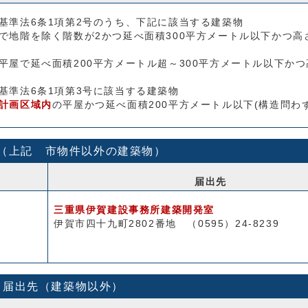
基準法6条1項第2号のうち、下記に該当する建築物
で地階を除く階数が2かつ延べ面積300平方メートル以下かつ高
平屋で延べ面積200平方メートル超～300平方メートル以下かつ
基準法6条1項第3号に該当する建築物
計画区域内
の平屋かつ延べ面積200平方メートル以下(構造問わず
（上記 市物件以外の建築物）
届出先
三重県伊賀建設事務所建築開発室
伊賀市四十九町2802番地 （0595）24-8239
届出先（建築物以外）