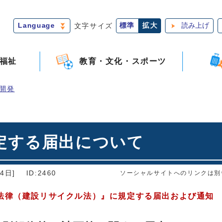
Language
文字サイズ
標準
拡大
読み上げ
福祉
教育・文化・スポーツ
開発
定する届出について
4日]
ID:2460
ソーシャルサイトへのリンクは別
法律（建設リサイクル法）』に規定する届出および通知