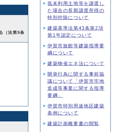
低未利用土地等を譲渡し
た場合の長期譲渡所得の
特別控除について
建築基準法第43条第2項
る（法第9条
第1号認定について
伊賀市旅館等建築指導要
綱について
建築物省エネ法について
開発行為に関する事前協
議について「伊賀市宅地
造成等事業に関する指導
要綱」
伊賀市特別用途地区建築
条例について
建築計画概要書の閲覧