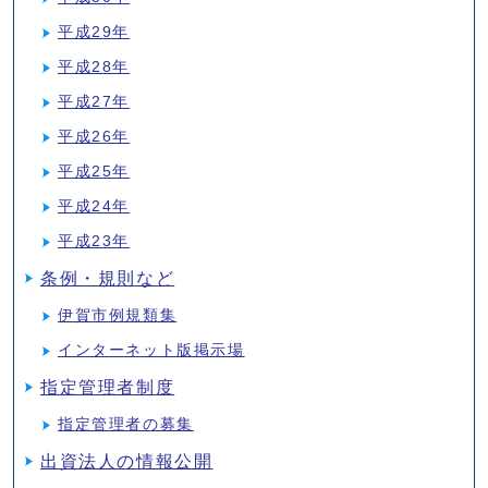
平成29年
平成28年
平成27年
平成26年
平成25年
平成24年
平成23年
条例・規則など
伊賀市例規類集
インターネット版掲示場
指定管理者制度
指定管理者の募集
出資法人の情報公開