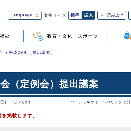
Language
文字サイズ
標準
拡大
読み上げ
福祉
教育・文化・スポーツ
案
平成29年（提出議案）
議会（定例会）提出議案
日]
ID:4884
ソーシャルサイトへのリンクは別
案を掲載します。