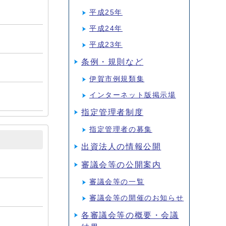
平成25年
平成24年
平成23年
条例・規則など
伊賀市例規類集
インターネット版掲示場
指定管理者制度
指定管理者の募集
出資法人の情報公開
審議会等の公開案内
審議会等の一覧
審議会等の開催のお知らせ
各審議会等の概要・会議