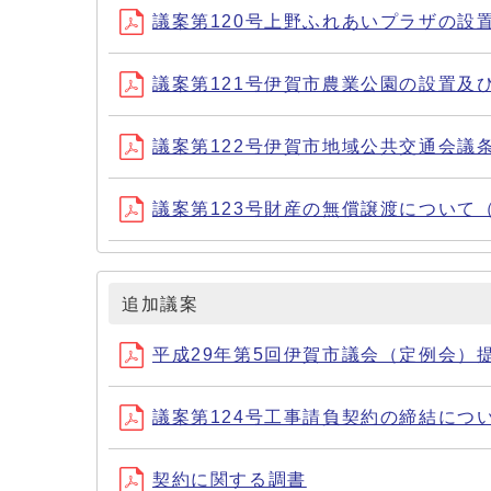
議案第120号上野ふれあいプラザの設
議案第121号伊賀市農業公園の設置及
議案第122号伊賀市地域公共交通会議
議案第123号財産の無償譲渡について
追加議案
平成29年第5回伊賀市議会（定例会）
議案第124号工事請負契約の締結につ
契約に関する調書