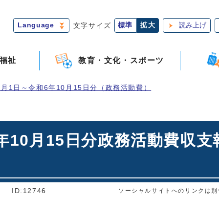
Language
文字サイズ
標準
拡大
読み上げ
福祉
教育・文化・スポーツ
4月1日～令和6年10月15日分（政務活動費）
6年10月15日分政務活動費収
]
ID:12746
ソーシャルサイトへのリンクは別