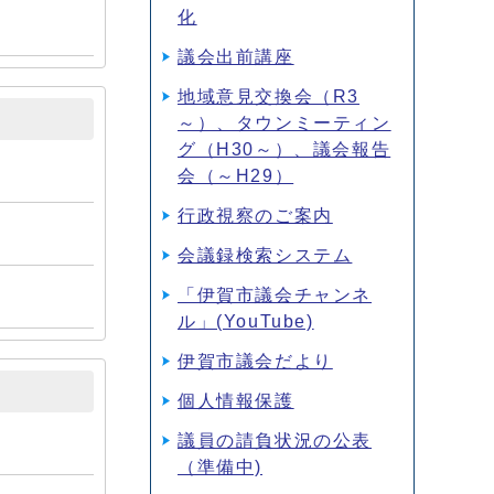
化
議会出前講座
地域意見交換会（R3
～）、タウンミーティン
グ（H30～）、議会報告
会（～H29）
行政視察のご案内
会議録検索システム
「伊賀市議会チャンネ
ル」(YouTube)
伊賀市議会だより
個人情報保護
議員の請負状況の公表
（準備中)