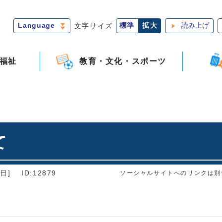
Language
文字サイズ
標準
拡大
読み上げ
福祉
教育・文化・スポーツ
て
日]
ID:12879
ソーシャルサイトへのリンクは別