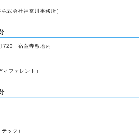
属商事株式会社神奈川事務所）
分
720 宿蓋寺敷地内
社ディファレント）
分
プロテック）