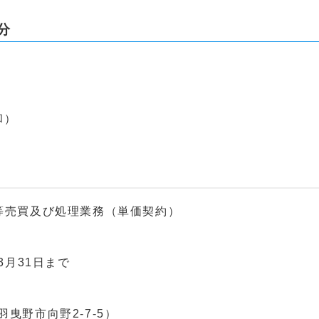
分
和）
売買及び処理業務（単価契約）
3月31日まで
曳野市向野2-7-5）