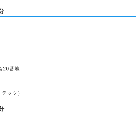
分
20番地
プロテック）
分