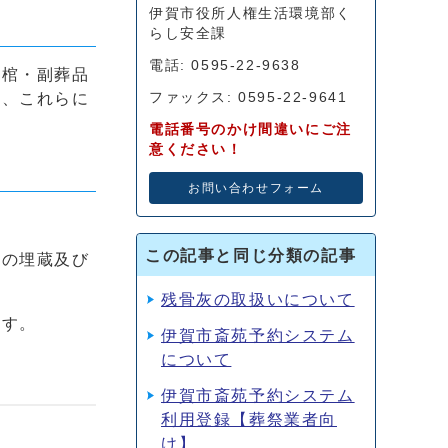
伊賀市役所人権生活環境部く
らし安全課
電話: 0595-22-9638
や棺・副葬品
た、これらに
ファックス: 0595-22-9641
電話番号のかけ間違いにご注
意ください！
お問い合わせフォーム
。
この記事と同じ分類の記事
への埋蔵及び
残骨灰の取扱いについて
ます。
伊賀市斎苑予約システム
について
伊賀市斎苑予約システム
利用登録【葬祭業者向
け】