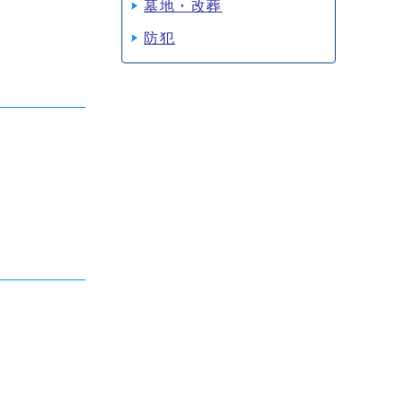
墓地・改葬
防犯