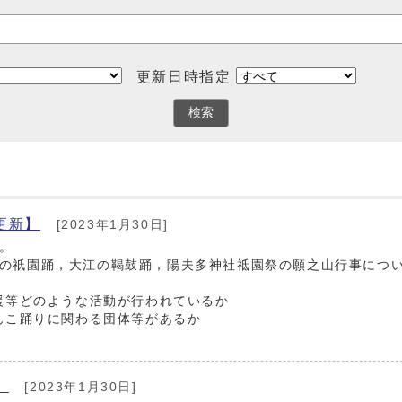
更新日時指定
検索
更新】
[2023年1月30日]
。
の祇園踊，大江の鞨鼓踊，陽夫多神社祗園祭の願之山行事につ
支援等どのような活動が行われているか
んこ踊りに関わる団体等があるか
】
[2023年1月30日]