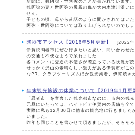
新聞に、観阿弥・世阿弥のことが書かれています。
観阿弥の妻と世阿弥の母親の像が大内木津川沿いに
せん。
子どもの頃、母から昔話のように聞かされてはいた
阿弥・世阿弥については取り上げられないのでしょ
陶器市アクセス【2016年5月更新】
[2022年
伊賀焼陶器市にぜひ行きたいと思い、問い合わせた
の交通も不便なようで呆れました
各コメントに交通の不便さが際立っている状況が読
せっかく沢山の素晴らしい魅力がある伊賀市がこの
なPR、クラブツーリズムほか観光業者、伊賀焼き
年末観光施設の休業について【2019年1月更
「忍者市」を宣言した観光都市なのに、市内の観光
元旦にいたっては、ハイトピア伊賀内の店舗も全て
実際に私も12月30日に他市の観光地に行きまし
いました。
昨年も同じことを書かせて頂きましたが、そろそろ