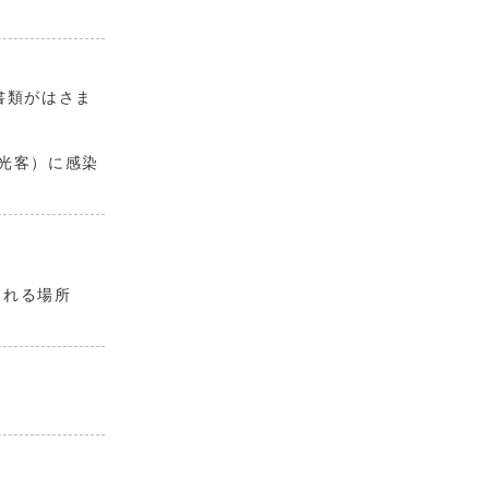
書類がはさま
光客）に感染
られる場所