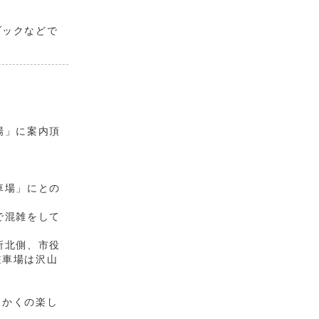
ブックなどで
場」に案内頂
車場」にとの
で混雑をして
所北側、市役
駐車場は沢山
っかくの楽し