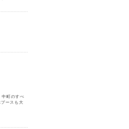
、中町のすべ
示ブースも大