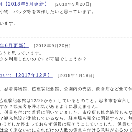
【2018年5月更新】
[2018年9月20日]
小物、バッグ等を製作したいと思っています。
います。
年6月更新】
[2018年9月20日]
ろうと思っています。
クを利用したいのですが可能でしょうか？
て【2017年12月】
[2018年4月19日]
、忍者博物館、芭蕉翁記念館、公園内の売店、飲食店など全て
（芭蕉翁記念館は12/28から）しているとのこと。忍者市を宣言
すか？観光客を呼ぶ気があるように思えません。
、係員を付けて普通に開いていました。市役所も観光施設もみ
？観光施設が休館しているなら、駐車場も完全に閉鎖するか、
3台ほどしか停まっておらず係員は暇そうにしていました。係員た
は全く来ないのにあれだけの人数の係員を付ける意味があるので