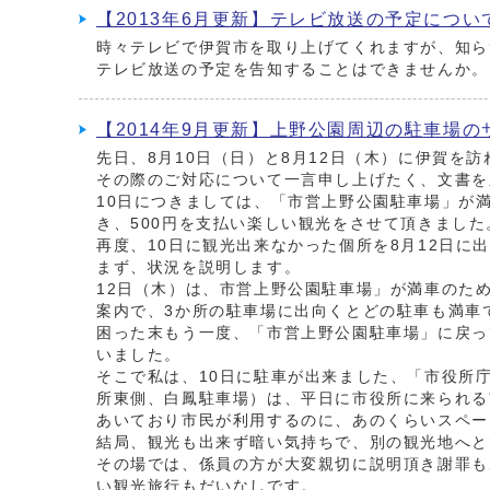
【2013年6月更新】テレビ放送の予定につい
時々テレビで伊賀市を取り上げてくれますが、知ら
テレビ放送の予定を告知することはできませんか。
【2014年9月更新】上野公園周辺の駐車場
先日、8月10日（日）と8月12日（木）に伊賀を
その際のご対応について一言申し上げたく、文書を
10日につきましては、「市営上野公園駐車場」が
き、500円を支払い楽しい観光をさせて頂きました
再度、10日に観光出来なかった個所を8月12日
まず、状況を説明します。
12日（木）は、市営上野公園駐車場」が満車のた
案内で、3か所の駐車場に出向くとどの駐車も満車
困った末もう一度、「市営上野公園駐車場」に戻っ
いました。
そこで私は、10日に駐車が出来ました、「市役所
所東側、白鳳駐車場）は、平日に市役所に来られる
あいており市民が利用するのに、あのくらいスペー
結局、観光も出来ず暗い気持ちで、別の観光地へと
その場では、係員の方が大変親切に説明頂き謝罪も
い観光旅行もだいなしです。