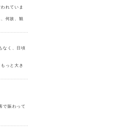
行われていま
に、何故、観
もなく、日頃
てもっと大き
客で賑わって