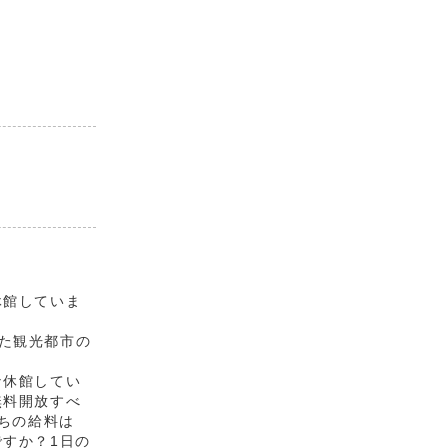
休館していま
した観光都市の
な休館してい
無料開放すべ
ちの給料は
すか？1日の