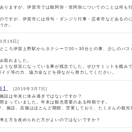
ありますが、伊賀市では観阿弥・世阿弥についてのことは何も
のですが、伊賀市には俳句・ダンジリ行事・忍者市などあるの
うか。
3月19日]
ところ伊賀上野駅からタクシーで20～30分との事、少しのバス
み取れました。
ような状況になっている事が残念でした。ぜひサミットを鑑み
ガイド等の力、協力金などを得ながら努力してください。
新】
[2019年3月7日]
施設は年末に休み過ぎではないですか？
閉まっていました。年末は観光需要のある時期です。
たが、施設、店舗はほとんど開館、営業しており、たくさんの観光
考え方を改められた方がよいのではないですか？