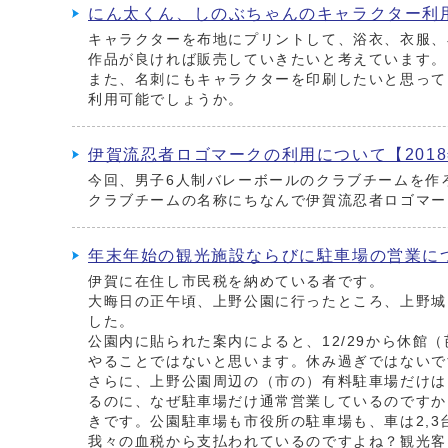
にん太くん、しのぶちゃんのキャラクター利用
キャラクターを布地にプリントして、浴衣、衣服、
作品が良ければ販売していきたいと考えています。
また、名刺にもキャラクターを印刷したいと思って
利用可能でしょうか。
伊賀流忍者ロゴマークの利用について【2018
今回、男子6人制バレーボールのクラブチームを作
クラブチームの名称にちなんで伊賀流忍者ロゴマー
年末年始の観光施設ならびに駐車場の営業につい
伊賀に在住し市民税を納めている者です。
大晦日の正午頃、上野公園に行ったところ、上野城
した。
公園内に貼られた案内によると、12/29から休館
やることではないと思います。休み過ぎではないで
さらに、上野公園周辺の（市の）有料駐車場だけは
るのに、なぜ駐車場だけ通常営業しているのですか
きです。公園駐車場も市役所の駐車場も、車は2,
我々の血税から支払われているのですよね？観光客