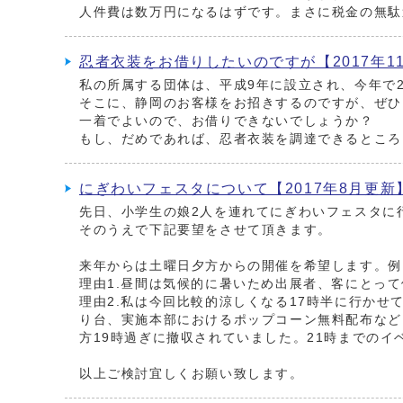
人件費は数万円になるはずです。まさに税金の無駄
忍者衣装をお借りしたいのですが【2017年1
私の所属する団体は、平成9年に設立され、今年で
そこに、静岡のお客様をお招きするのですが、ぜひ
一着でよいので、お借りできないでしょうか？
もし、だめであれば、忍者衣装を調達できるところ
にぎわいフェスタについて【2017年8月更新
先日、小学生の娘2人を連れてにぎわいフェスタに
そのうえで下記要望をさせて頂きます。
来年からは土曜日夕方からの開催を希望します。例）
理由1.昼間は気候的に暑いため出展者、客にとっ
理由2.私は今回比較的涼しくなる17時半に行か
り台、実施本部におけるポップコーン無料配布など
方19時過ぎに撤収されていました。21時までの
以上ご検討宜しくお願い致します。