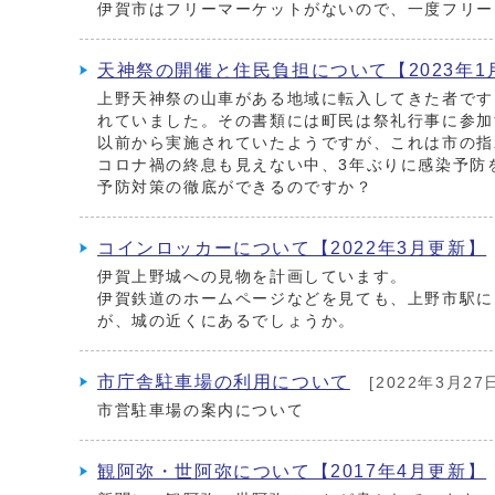
伊賀市はフリーマーケットがないので、一度フリー
天神祭の開催と住民負担について【2023年1
上野天神祭の山車がある地域に転入してきた者です
れていました。その書類には町民は祭礼行事に参加
以前から実施されていたようですが、これは市の指
コロナ禍の終息も見えない中、3年ぶりに感染予防
予防対策の徹底ができるのですか？
コインロッカーについて【2022年3月更新】
伊賀上野城への見物を計画しています。
伊賀鉄道のホームページなどを見ても、上野市駅に
が、城の近くにあるでしょうか。
市庁舎駐車場の利用について
[2022年3月27
市営駐車場の案内について
観阿弥・世阿弥について【2017年4月更新】