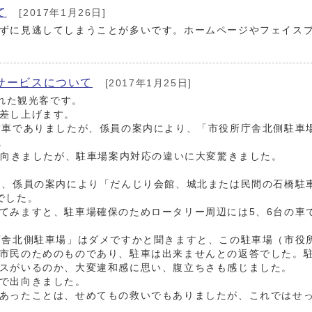
て
[2017年1月26日]
ずに見逃してしまうことが多いです。ホームページやフェイス
のサービスについて
[2017年1月25日]
訪れた観光客です。
差し上げます。
満車でありましたが、係員の案内により、「市役所庁舎北側駐車
。
に出向きましたが、駐車場案内対応の違いに大変驚きました。
め、係員の案内により「だんじり会館、城北または民間の石橋駐
でした。
てみますと、駐車場確保のためロータリー周辺には5、6台の車
庁舎北側駐車場」はダメですかと聞きますと、この駐車場（市役
市民のためのものであり、駐車は出来ませんとの返答でした。
スがいるのか、大変違和感に思い、腹立ちさも感じました。
で出向きました。
あったことは、せめてもの救いでもありましたが、これではせ