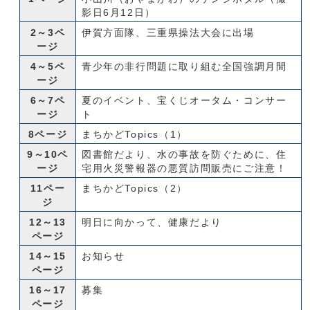
影日6月12日）
2～3ペ
伊賀方面隊、三重県操法大会に出場
ージ
4～5ペ
青少年の非行問題に取り組む全国強調月間
ージ
6～7ペ
夏のイベント、宝くじオータム・コンサー
ージ
ト
8ページ
まちかどTopics（1）
9～10ペ
図書館だより、水の事故を防ぐために、住
ージ
宅用火災警報器の悪質訪問販売にご注意！
11ペー
まちかどTopics（2）
ジ
12～13
明日に向かって、健康だより
ページ
14～15
お知らせ
ページ
16～17
募集
ページ