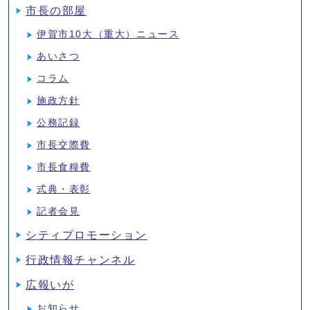
市長の部屋
伊賀市10大（重大）ニュース
あいさつ
コラム
施政方針
公務記録
市長交際費
市長食糧費
式典・表彰
記者会見
シティプロモーション
行政情報チャンネル
広報いが
お知らせ