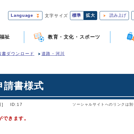
Language
文字サイズ
標準
拡大
読み上げ
福祉
教育・文化・スポーツ
請書ダウンロード
道路・河川
申請書様式
]
ID:17
ソーシャルサイトへのリンクは別
ができます。