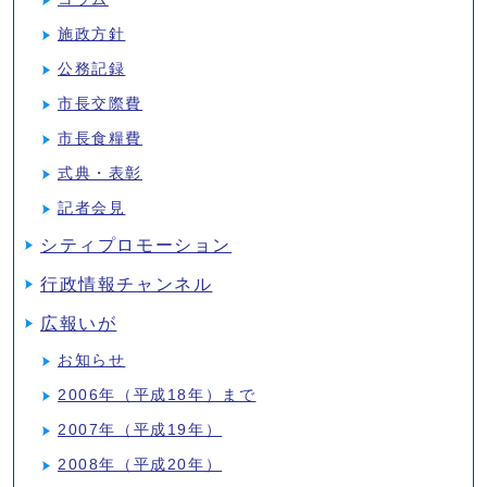
施政方針
公務記録
市長交際費
市長食糧費
式典・表彰
記者会見
シティプロモーション
行政情報チャンネル
広報いが
お知らせ
2006年（平成18年）まで
2007年（平成19年）
2008年（平成20年）