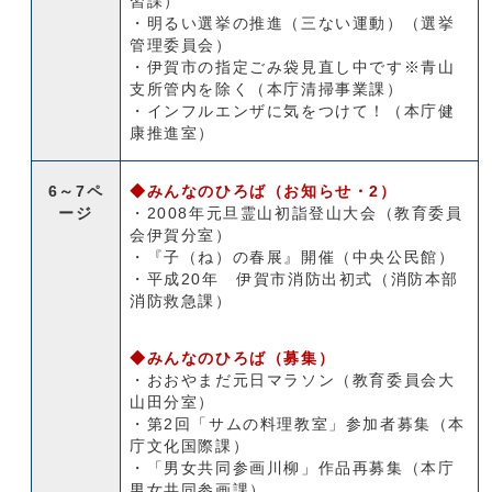
習課）
・明るい選挙の推進（三ない運動）（選挙
管理委員会）
・伊賀市の指定ごみ袋見直し中です※青山
支所管内を除く（本庁清掃事業課）
・インフルエンザに気をつけて！（本庁健
康推進室）
6～7ペ
◆みんなのひろば（お知らせ・2）
ージ
・2008年元旦霊山初詣登山大会（教育委員
会伊賀分室）
・『子（ね）の春展』開催（中央公民館）
・平成20年 伊賀市消防出初式（消防本部
消防救急課）
◆みんなのひろば（募集）
・おおやまだ元日マラソン（教育委員会大
山田分室）
・第2回「サムの料理教室」参加者募集（本
庁文化国際課）
・「男女共同参画川柳」作品再募集（本庁
男女共同参画課）