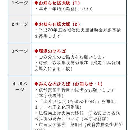
1ページ
◆お知らせ拡大版（1）
・年末・年始の業務について
2ページ
◆お知らせ拡大版（2）
・平成20年度地域活動支援補助金対象事業
を募集します
3ページ
◆環境のひろば
・ごみ分別のご協力をお願いします
・可燃ごみ収集状況の推移（指定ごみ袋制
度導入による比較）
4～5ペ
◆みんなのひろば（お知らせ・1）
ージ
・償却資産申告書の提出をお願いします
（本庁税務課）
・「土芳(どほう)を偲ぶ俳句会」を開催し
ます（本庁文化国際課）
・法務局上野支局の移転・庁名変更と名張
出張所の統合について（本庁総務課）
・市民大学講座 第6回（教育委員会生涯学