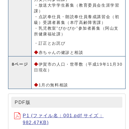
・放送大学学生募集（教育委員会生涯学習
課）
・点訳奉仕員・朗読奉仕員養成講習会（初
級）受講者募集（本庁高齢障害課）
・乳児教室”ぴかぴか”参加者募集（阿山支
所健康福祉課）
・訂正とお詫び
◆
赤ちゃんの健診と相談
8ページ
◆
伊賀市の人口・世帯数（平成19年11月30
日現在）
◆
1月の無料相談
PDF版
P1 (ファイル名：001.pdf サイズ：
982.47KB)