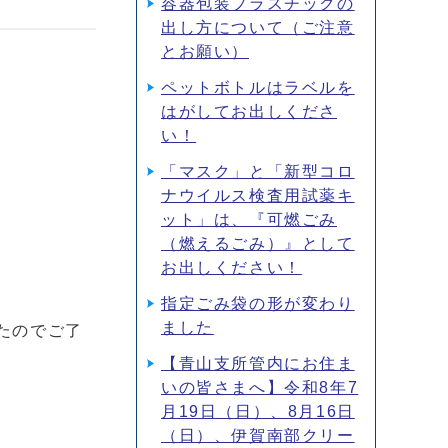
容器包装プラスチックの
出し方について（ご注意
とお願い）
ペットボトルはラベルを
はがしてお出しくださ
い！
「マスク」と「新型コロ
ナウイルス検査用試薬キ
ット」は、『可燃ごみ
（燃えるごみ）』として
お出しください！
指定ごみ袋の形が変わり
ました
たのでご了
【青山支所管内にお住ま
いの皆さまへ】令和8年7
月19日（日）、8月16日
（日）、伊賀南部クリー