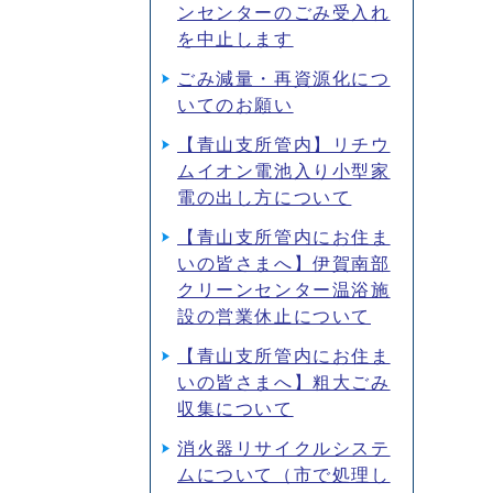
ンセンターのごみ受入れ
を中止します
ごみ減量・再資源化につ
いてのお願い
【青山支所管内】リチウ
ムイオン電池入り小型家
電の出し方について
【青山支所管内にお住ま
いの皆さまへ】伊賀南部
クリーンセンター温浴施
設の営業休止について
【青山支所管内にお住ま
いの皆さまへ】粗大ごみ
収集について
消火器リサイクルシステ
ムについて（市で処理し