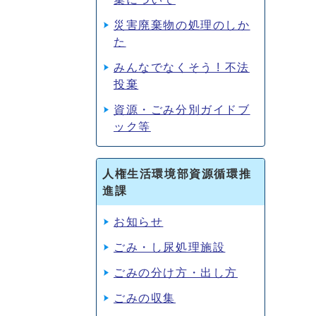
災害廃棄物の処理のしか
た
みんなでなくそう ! 不法
投棄
資源・ごみ分別ガイドブ
ック等
人権生活環境部資源循環推
進課
お知らせ
ごみ・し尿処理施設
ごみの分け方・出し方
ごみの収集