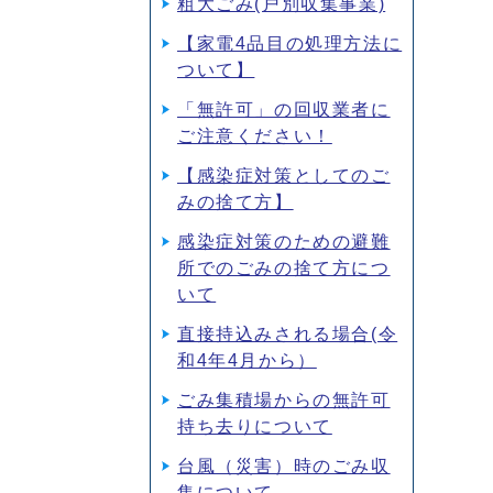
粗大ごみ(戸別収集事業)
【家電4品目の処理方法に
ついて】
「無許可」の回収業者に
ご注意ください！
【感染症対策としてのご
みの捨て方】
感染症対策のための避難
所でのごみの捨て方につ
いて
直接持込みされる場合(令
和4年4月から）
ごみ集積場からの無許可
持ち去りについて
台風（災害）時のごみ収
集について