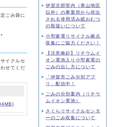
伊賀北部管内（青山地区
以外）の事業所から排出
指定ごみ袋に
される使用済み紙おむつ
の取扱いについて
い。
小型家電リサイクル拠点
収集にご協力ください！
【注意喚起】リチウムイ
オン電池入り小型家電の
リサイクルセ
ごみの出し方について
合わせてくだ
「伊賀市ごみ分別アプ
リ」配信中！
ごみの分別案内（リチウ
ムイオン電池）
4MB)
さくらリサイクルセンタ
ーのごみ収集について