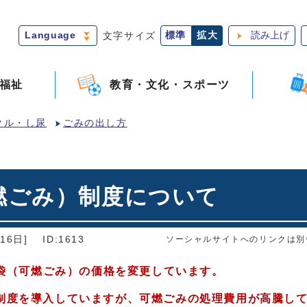
Language
文字サイズ
標準
拡大
読み上げ
福祉
教育・文化・スポーツ
クル・し尿
ごみの出し方
燃ごみ）制度について
16日]
ID:1613
ソーシャルサイトへのリンクは別
み袋（可燃ごみ）の価格を変更しています。
制度を導入していますが、可燃ごみの処理費用が高騰し