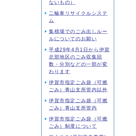
ないもの）
二輪車リサイクルシステ
ム
集積場でのごみ出しルー
ルについてのお願い
平成29年4月1日から伊賀
北部地区のごみ収集回
数・分別などの一部が変
わります
伊賀市指定ごみ袋（可燃
ごみ）青山支所管内以外
伊賀市指定ごみ袋（可燃
ごみ）青山支所管内
伊賀市指定ごみ袋（可燃
ごみ）制度について