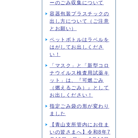
ーのごみ収集について
容器包装プラスチックの
出し方について（ご注意
とお願い）
ペットボトルはラベルを
はがしてお出しくださ
い！
「マスク」と「新型コロ
ナウイルス検査用試薬キ
ット」は、『可燃ごみ
（燃えるごみ）』として
お出しください！
指定ごみ袋の形が変わり
ました
【青山支所管内にお住ま
いの皆さまへ】令和8年7