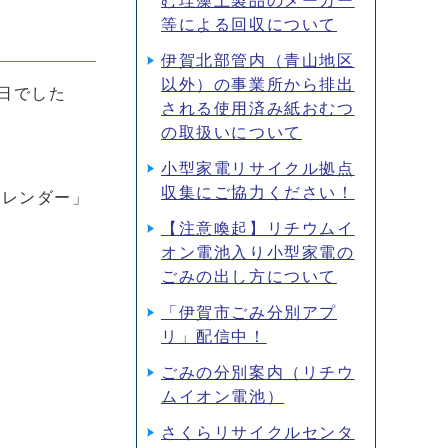
む珪藻土製品のメーカー
等による回収について
伊賀北部管内（青山地区
以外）の事業所から排出
日でした
される使用済み紙おむつ
の取扱いについて
小型家電リサイクル拠点
収集にご協力ください！
カレンダー」
【注意喚起】リチウムイ
オン電池入り小型家電の
ごみの出し方について
「伊賀市ごみ分別アプ
リ」配信中！
ごみの分別案内（リチウ
ムイオン電池）
さくらリサイクルセンタ