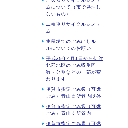
消火器リサイクルシステ
ムについて（市で処理し
ないもの）
二輪車リサイクルシステ
ム
集積場でのごみ出しルー
ルについてのお願い
平成29年4月1日から伊賀
北部地区のごみ収集回
数・分別などの一部が変
わります
伊賀市指定ごみ袋（可燃
ごみ）青山支所管内以外
伊賀市指定ごみ袋（可燃
ごみ）青山支所管内
伊賀市指定ごみ袋（可燃