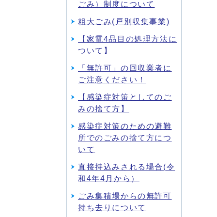
ごみ）制度について
粗大ごみ(戸別収集事業)
【家電4品目の処理方法に
ついて】
「無許可」の回収業者に
ご注意ください！
【感染症対策としてのご
みの捨て方】
感染症対策のための避難
所でのごみの捨て方につ
いて
直接持込みされる場合(令
和4年4月から）
ごみ集積場からの無許可
持ち去りについて