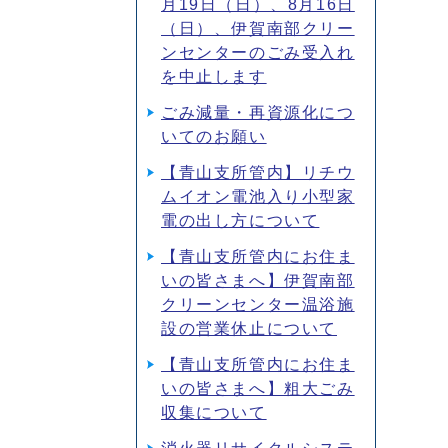
月19日（日）、8月16日
（日）、伊賀南部クリー
ンセンターのごみ受入れ
を中止します
ごみ減量・再資源化につ
いてのお願い
【青山支所管内】リチウ
ムイオン電池入り小型家
電の出し方について
【青山支所管内にお住ま
いの皆さまへ】伊賀南部
クリーンセンター温浴施
設の営業休止について
【青山支所管内にお住ま
いの皆さまへ】粗大ごみ
収集について