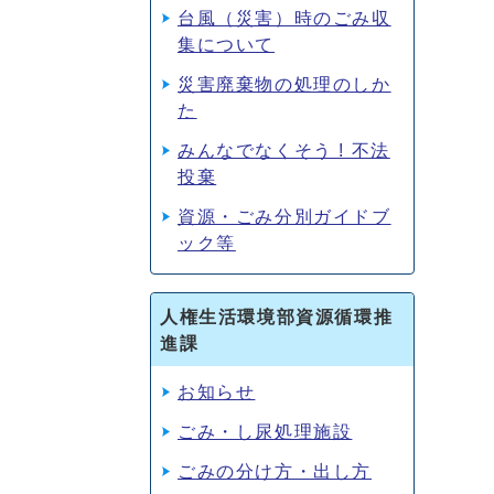
台風（災害）時のごみ収
集について
災害廃棄物の処理のしか
た
みんなでなくそう ! 不法
投棄
資源・ごみ分別ガイドブ
ック等
人権生活環境部資源循環推
進課
お知らせ
ごみ・し尿処理施設
ごみの分け方・出し方