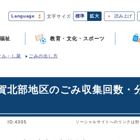
Language
文字サイズ
標準
拡大
読み上げ
福祉
教育・文化・スポーツ
クル・し尿
ごみの出し方
伊賀北部地区のごみ収集回数
]
ID:4305
ソーシャルサイトへのリンクは別