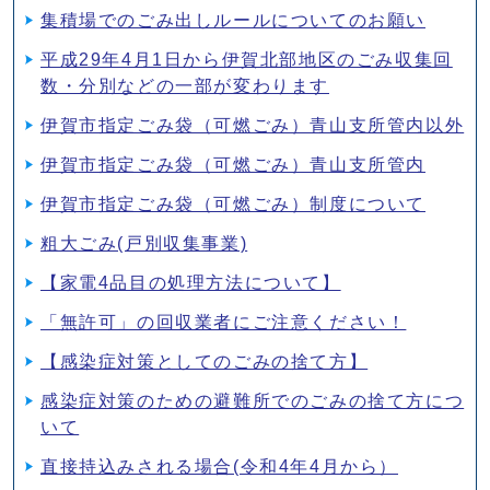
集積場でのごみ出しルールについてのお願い
平成29年4月1日から伊賀北部地区のごみ収集回
数・分別などの一部が変わります
伊賀市指定ごみ袋（可燃ごみ）青山支所管内以外
伊賀市指定ごみ袋（可燃ごみ）青山支所管内
伊賀市指定ごみ袋（可燃ごみ）制度について
粗大ごみ(戸別収集事業)
【家電4品目の処理方法について】
「無許可」の回収業者にご注意ください！
【感染症対策としてのごみの捨て方】
感染症対策のための避難所でのごみの捨て方につ
いて
直接持込みされる場合(令和4年4月から）