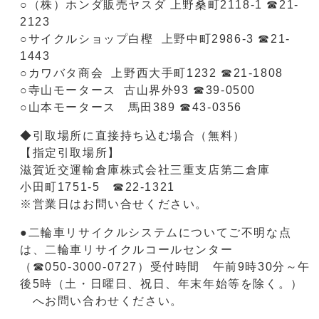
○（株）ホンダ販売ヤスダ 上野桑町2118-1 ☎21-
2123
○サイクルショップ白樫 上野中町2986-3 ☎21-
1443
○カワバタ商会 上野西大手町1232 ☎21-1808
○寺山モータース 古山界外93 ☎39-0500
○山本モータース 馬田389 ☎43-0356
◆引取場所に直接持ち込む場合（無料）
【指定引取場所】
滋賀近交運輸倉庫株式会社三重支店第二倉庫
小田町1751-5 ☎22-1321
※営業日はお問い合せください。
●二輪車リサイクルシステムについてご不明な点
は、二輪車リサイクルコールセンター
（☎050-3000-0727）受付時間 午前9時30分～午
後5時（土・日曜日、祝日、年末年始等を除く。）
へお問い合わせください。