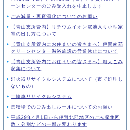
ーンセンターのごみ受入れを中止します
ごみ減量・再資源化についてのお願い
【青山支所管内】リチウムイオン電池入り小型家
電の出し方について
【青山支所管内にお住まいの皆さまへ】伊賀南部
クリーンセンター温浴施設の営業休止について
【青山支所管内にお住まいの皆さまへ】粗大ごみ
収集について
消火器リサイクルシステムについて（市で処理し
ないもの）
二輪車リサイクルシステム
集積場でのごみ出しルールについてのお願い
平成29年4月1日から伊賀北部地区のごみ収集回
数・分別などの一部が変わります