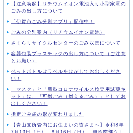
【注意喚起】リチウムイオン電池入り小型家電の
ごみの出し方について
「伊賀市ごみ分別アプリ」配信中！
ごみの分別案内（リチウムイオン電池）
さくらリサイクルセンターのごみ収集について
容器包装プラスチックの出し方について（ご注意
とお願い）
ペットボトルはラベルをはがしてお出しくださ
い！
「マスク」と「新型コロナウイルス検査用試薬キ
ット」は、『可燃ごみ（燃えるごみ）』としてお
出しください！
指定ごみ袋の形が変わりました
【青山支所管内にお住まいの皆さまへ】令和8年
7月19日（日）、8月16日（日）、伊賀南部クリ