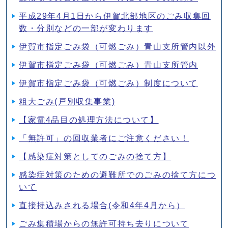
平成29年4月1日から伊賀北部地区のごみ収集回
数・分別などの一部が変わります
伊賀市指定ごみ袋（可燃ごみ）青山支所管内以外
伊賀市指定ごみ袋（可燃ごみ）青山支所管内
伊賀市指定ごみ袋（可燃ごみ）制度について
粗大ごみ(戸別収集事業)
【家電4品目の処理方法について】
「無許可」の回収業者にご注意ください！
【感染症対策としてのごみの捨て方】
感染症対策のための避難所でのごみの捨て方につ
いて
直接持込みされる場合(令和4年4月から）
ごみ集積場からの無許可持ち去りについて