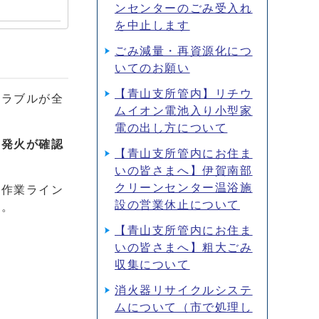
ンセンターのごみ受入れ
を中止します
ごみ減量・再資源化につ
いてのお願い
【青山支所管内】リチウ
トラブルが全
ムイオン電池入り小型家
電の出し方について
に発火が確認
【青山支所管内にお住ま
いの皆さまへ】伊賀南部
クリーンセンター温浴施
別作業ライン
設の営業休止について
た。
【青山支所管内にお住ま
いの皆さまへ】粗大ごみ
収集について
消火器リサイクルシステ
ムについて（市で処理し