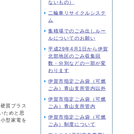
ないもの）
二輪車リサイクルシステ
ム
集積場でのごみ出しルー
ルについてのお願い
平成29年4月1日から伊賀
北部地区のごみ収集回
数・分別などの一部が変
わります
伊賀市指定ごみ袋（可燃
ごみ）青山支所管内以外
伊賀市指定ごみ袋（可燃
、硬質プラス
ごみ）青山支所管内
いためと思
伊賀市指定ごみ袋（可燃
の小型家電を
ごみ）制度について