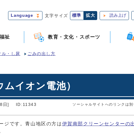
Language
文字サイズ
標準
拡大
読み上げ
福祉
教育・文化・スポーツ
クル・し尿
ごみの出し方
ウムイオン電池）
8日]
ID:11343
ソーシャルサイトへのリンクは別
ージです。青山地区の方は
伊賀南部クリーンセンターの
。