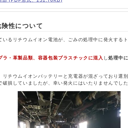
PDF形式、231.76KB)
危険性について
ているリチウムイオン電池が、ごみの処理中に発火する
プラ・革製品類、容器包装プラスチックに混入
し
処理中
、リチウムイオンバッテリーと充電器が混ざっており選
で破損していましたが、幸い発火にはいたりませんでし