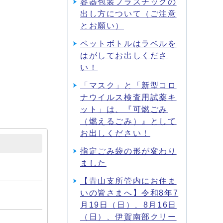
容器包装プラスチックの
出し方について（ご注意
とお願い）
ペットボトルはラベルを
はがしてお出しくださ
い！
「マスク」と「新型コロ
ナウイルス検査用試薬キ
ット」は、『可燃ごみ
（燃えるごみ）』として
お出しください！
指定ごみ袋の形が変わり
ました
【青山支所管内にお住ま
いの皆さまへ】令和8年7
月19日（日）、8月16日
（日）、伊賀南部クリー