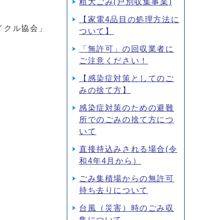
粗大ごみ(戸別収集事業)
【家電4品目の処理方法に
イクル協会」
ついて】
「無許可」の回収業者に
ご注意ください！
【感染症対策としてのご
みの捨て方】
感染症対策のための避難
所でのごみの捨て方につ
いて
直接持込みされる場合(令
和4年4月から）
ごみ集積場からの無許可
持ち去りについて
台風（災害）時のごみ収
集について