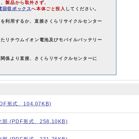
は、
製品から取外さず
、
電回収ボックス
へ本体ごと投入
してください。
集を利用するか、直接さくらリサイクルセンター
したリチウムイオン電池及びモバイルバッテリー
の関係より直接、さくらリサイクルセンターに
形式、104.07KB)
PDF形式、258.10KB)