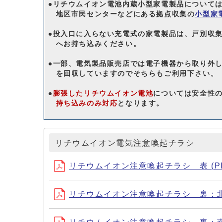
●リチウムイオン電池内蔵小型家電製品について
地区市民センターなどにある拠点収集の
小型家
●投入口に入らない充電式の家電製品は、戸別収
へお持ち込みください。
●一部、電気製品販売店では電子機器から取り外
を回収していますのでそちらもご利用下さい。
●
膨張したリチウムイオン電池
については安全性
持ち込みのみ対応
となります。
リチウムイオン電気注意喚起チラシ
リチウムイオン注意喚起チラシ 表 (PDF
リチウムイオン注意喚起チラシ 裏：北部 (