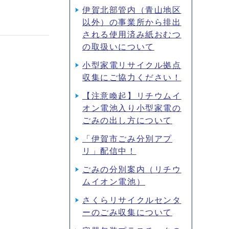
伊賀北部管内（青山地区
以外）の事業所から排出
される使用済み紙おむつ
の取扱いについて
小型家電リサイクル拠点
収集にご協力ください！
【注意喚起】リチウムイ
オン電池入り小型家電の
ごみの出し方について
「伊賀市ごみ分別アプ
リ」配信中！
ごみの分別案内（リチウ
ムイオン電池）
さくらリサイクルセンタ
ーのごみ収集について