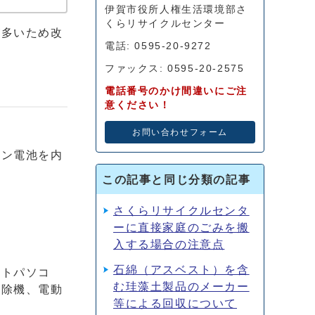
伊賀市役所人権生活環境部さ
くらリサイクルセンター
が多いため改
電話: 0595-20-9272
ファックス: 0595-20-2575
電話番号のかけ間違いにご注
意ください！
お問い合わせフォーム
オン電池を内
この記事と同じ分類の記事
さくらリサイクルセンタ
ーに直接家庭のごみを搬
入する場合の注意点
石綿（アスベスト）を含
ートパソコ
む珪藻土製品のメーカー
掃除機、電動
等による回収について