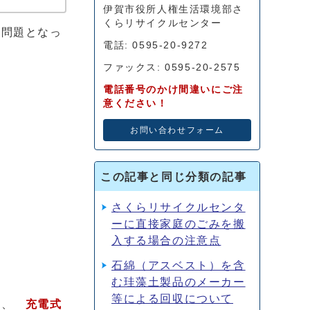
伊賀市役所人権生活環境部さ
くらリサイクルセンター
え問題となっ
電話: 0595-20-9272
ファックス: 0595-20-2575
電話番号のかけ間違いにご注
意ください！
お問い合わせフォーム
この記事と同じ分類の記事
さくらリサイクルセンタ
ーに直接家庭のごみを搬
入する場合の注意点
石綿（アスベスト）を含
む珪藻土製品のメーカー
等による回収について
機
、
充電式