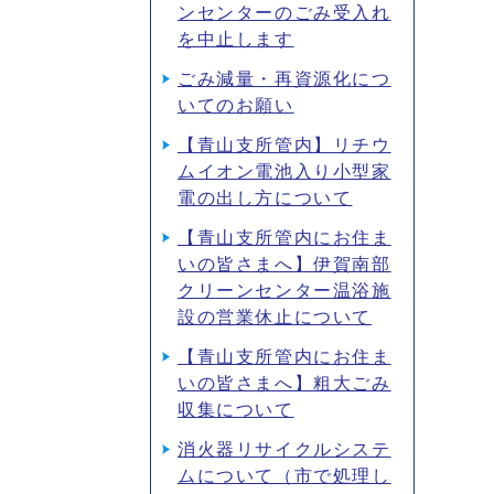
ンセンターのごみ受入れ
を中止します
ごみ減量・再資源化につ
いてのお願い
【青山支所管内】リチウ
ムイオン電池入り小型家
電の出し方について
【青山支所管内にお住ま
いの皆さまへ】伊賀南部
クリーンセンター温浴施
設の営業休止について
【青山支所管内にお住ま
いの皆さまへ】粗大ごみ
収集について
消火器リサイクルシステ
ムについて（市で処理し