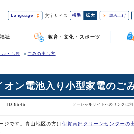
Language
文字サイズ
標準
拡大
読み上げ
福祉
教育・文化・スポーツ
クル・し尿
ごみの出し方
イオン電池入り小型家電のご
]
ID:8545
ソーシャルサイトへのリンクは別
ージです。青山地区の方は
伊賀南部クリーンセンターの
。