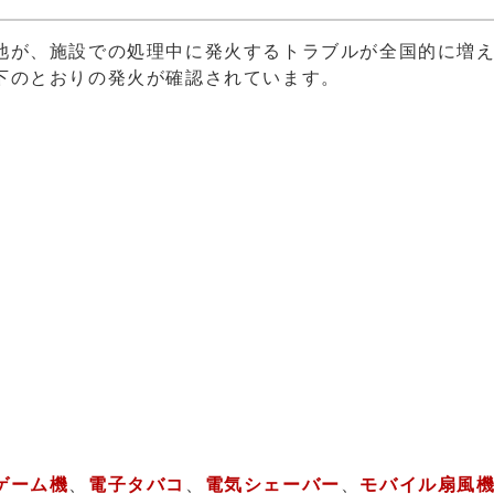
池が、施設での処理中に発火するトラブルが全国的に増
下のとおりの発火が確認されています。
ゲーム機
、
電子タバコ
、
電気シェーバー
、
モバイル扇風