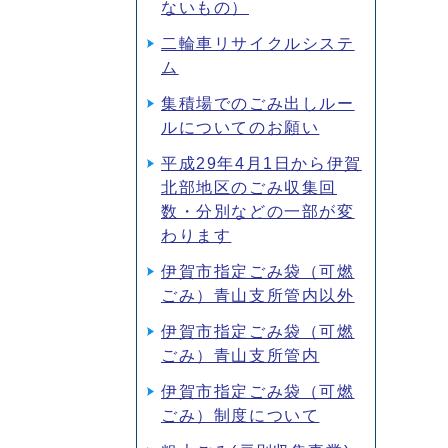
ないもの）
二輪車リサイクルシステ
ム
集積場でのごみ出しルー
ルについてのお願い
平成29年4月1日から伊賀
北部地区のごみ収集回
数・分別などの一部が変
わります
伊賀市指定ごみ袋（可燃
ごみ）青山支所管内以外
伊賀市指定ごみ袋（可燃
ごみ）青山支所管内
伊賀市指定ごみ袋（可燃
ごみ）制度について