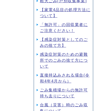
粗大ごみ(戸別収集事業)
【家電4品目の処理方法に
ついて】
「無許可」の回収業者に
ご注意ください！
【感染症対策としてのご
みの捨て方】
感染症対策のための避難
所でのごみの捨て方につ
いて
直接持込みされる場合(令
和4年4月から）
ごみ集積場からの無許可
持ち去りについて
台風（災害）時のごみ収
集について