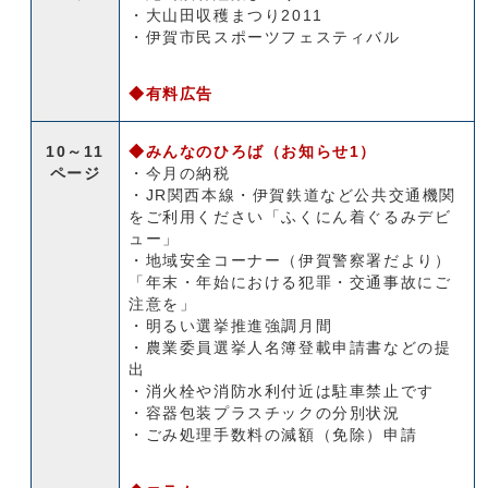
・大山田収穫まつり2011
・伊賀市民スポーツフェスティバル
◆有料広告
10～11
◆みんなのひろば（お知らせ1）
ページ
・今月の納税
・JR関西本線・伊賀鉄道など公共交通機関
をご利用ください「ふくにん着ぐるみデビ
ュー」
・地域安全コーナー（伊賀警察署だより）
「年末・年始における犯罪・交通事故にご
注意を」
・明るい選挙推進強調月間
・農業委員選挙人名簿登載申請書などの提
出
・消火栓や消防水利付近は駐車禁止です
・容器包装プラスチックの分別状況
・ごみ処理手数料の減額（免除）申請