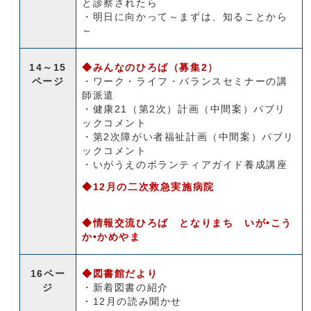
と診察されたら
・明日に向かって～まずは、知ることから
～
14～15
◆みんなのひろば（募集2）
ページ
・ワーク・ライフ・バランスセミナーの講
師派遣
・健康21（第2次）計画（中間案）パブリ
ックコメント
・第2次障がい者福祉計画（中間案）パブリ
ックコメント
・いがうえのボランティアガイド養成講座
◆12月の二次救急実施病院
◆情報交流ひろば となりまち いが•こう
か•かめやま
16ペー
◆図書館だより
ジ
・新着図書の紹介
・12月の読み聞かせ