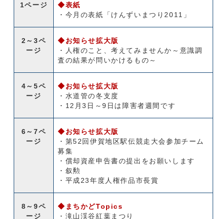
1ページ
◆表紙
・今月の表紙「けんずいまつり2011」
2～3ペ
◆お知らせ拡大版
ージ
・人権のこと、考えてみませんか～意識調
査の結果が問いかけるもの～
4～5ペ
◆お知らせ拡大版
ージ
・水道管の冬支度
・12月3日～9日は障害者週間です
6～7ペ
◆お知らせ拡大版
ージ
・第52回伊賀地区駅伝競走大会参加チーム
募集
・償却資産申告書の提出をお願いします
・叙勲
・平成23年度人権作品市長賞
8～9ペ
◆まちかどTopics
ージ
・滝山渓谷紅葉まつり