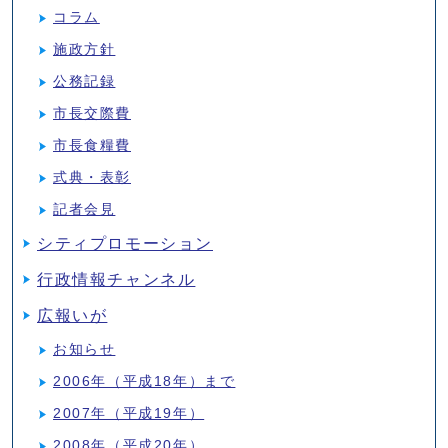
コラム
施政方針
公務記録
市長交際費
市長食糧費
式典・表彰
記者会見
シティプロモーション
行政情報チャンネル
広報いが
お知らせ
2006年（平成18年）まで
2007年（平成19年）
2008年（平成20年）