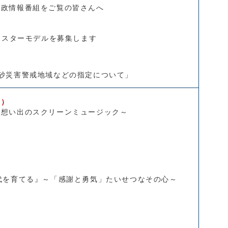
行政情報番組をご覧の皆さんへ
タポスターモデルを募集します
砂災害警戒地域などの指定について」
ト）
～想い出のスクリーンミュージック～
代を育てる』～「感謝と勇気」たいせつなその心～