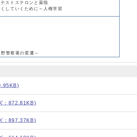
～テストステロンと薬指
なくしていくために～人権学習
上野警察署の変遷～
.95KB)
ズ：872.81KB)
ズ：897.37KB)