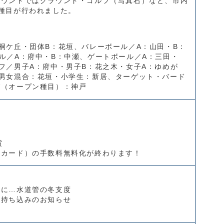
ラウンドではグラウンド・ゴルフ（写真右）など、市内
種目が行われました。
】
桐ケ丘・団体B：花垣、バレーボール／A：山田・B：
ル／A：府中・B：中瀬、ゲートボール／A：三田・
フ／男子A：府中・男子B：花之木・女子A：ゆめが
／男女混合：花垣・小学生：新居、ターゲット・バード
グ（オープン種目）：神戸
す
賞
基カード）の手数料無料化が終わります！
めに…水道管の冬支度
と持ち込みのお知らせ
設