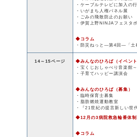
・ケーブルテレビに加入の
・いがまち人権パネル展
・ごみの飛散防止のお願い
・伊賀上野NINJAフェス
◆コラム
・防災ねっと―第4回―「土
14～15ページ
◆みんなのひろば（イベン
・宝くじおしゃべり音楽館
・子育てハッピー講演会
◆みんなのひろば（募集）
・臨時保育士募集
・脂肪燃焼運動教室
・『21世紀の提言新しい世
◆12月の3病院救急輪番体制
◆コラム