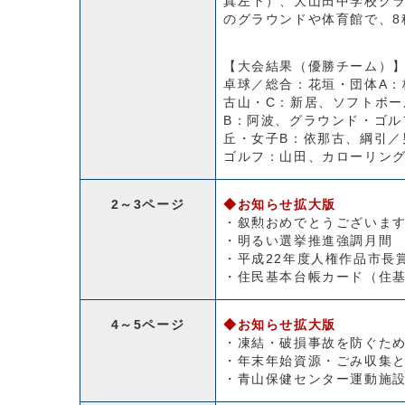
真左下）、大山田中学校グ
のグラウンドや体育館で、8
【大会結果（優勝チーム）
卓球／総合：花垣・団体A：
古山・C：新居、ソフトボー
B：阿波、グラウンド・ゴル
丘・女子B：依那古、綱引
ゴルフ：山田、カローリン
2～3ページ
◆お知らせ拡大版
・叙勲おめでとうございま
・明るい選挙推進強調月間
・平成22年度人権作品市長
・住民基本台帳カード（住
4～5ページ
◆お知らせ拡大版
・凍結・破損事故を防ぐた
・年末年始資源・ごみ収集
・青山保健センター運動施