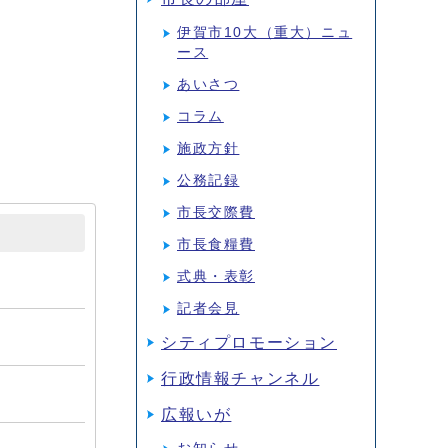
伊賀市10大（重大）ニュ
ース
あいさつ
コラム
施政方針
公務記録
市長交際費
市長食糧費
式典・表彰
記者会見
シティプロモーション
行政情報チャンネル
広報いが