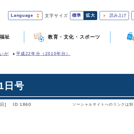
Language
文字サイズ
標準
拡大
読み上げ
福祉
教育・文化・スポーツ
いが
平成22年分（2010年分）
1日号
日]
ID:1860
ソーシャルサイトへのリンクは別