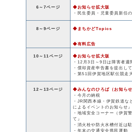
6～7ページ
◆お知らせ拡大版
・民生委員・児童委員新任
8～9ページ
◆まちかどTopics
◆有料広告
10～11ページ
◆お知らせ拡大版
・12月3日～9日は障害者
・償却資産申告書を提出し
・第51回伊賀地区駅伝競走
12～13ページ
◆みんなのひろば（お知ら
・今月の納税
・JR関西本線・伊賀鉄道な
によるイベントのお知らせ
・地域安全コーナー（伊賀
て』
・消火栓や防火水槽付近は
・年末の交通安全県民運動