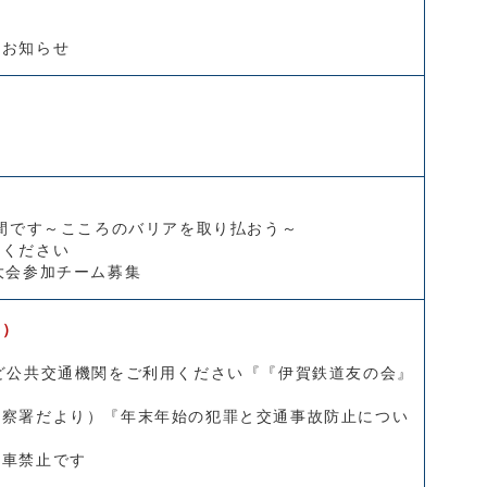
のお知らせ
週間です～こころのバリアを取り払おう～
てください
大会参加チーム募集
せ）
ど公共交通機関をご利用ください『『伊賀鉄道友の会』
』
警察署だより）『年末年始の犯罪と交通事故防止につい
駐車禁止です