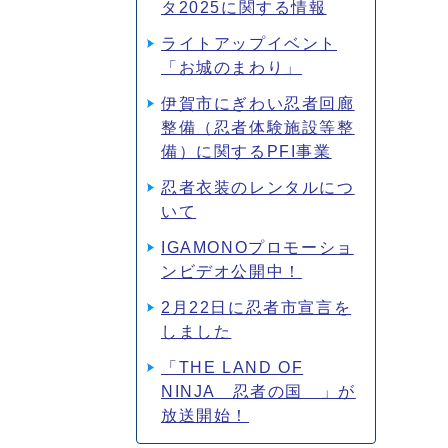
タ2025に関する情報
ライトアップイベント
「お城のまわり」
伊賀市にぎわい忍者回廊
整備（忍者体験施設等整
備）に関するPFI事業
忍者衣装のレンタルにつ
いて
IGAMONOプロモーショ
ンビデオ公開中！
2月22日に忍者市宣言を
しました
「THE LAND OF
NINJA 忍者の国 」が
放送開始！