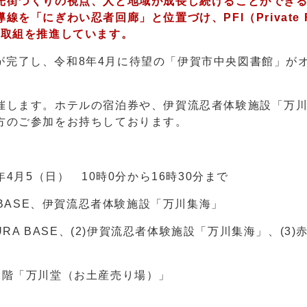
光街づくりの視点、人と地域が成長し続けることができ
「にぎわい忍者回廊」と位置づけ、PFI（Private Fi
った取組を推進しています。
整備が完了し、令和8年4月に待望の「伊賀市中央図書館」が
催します。ホテルの宿泊券や、伊賀流忍者体験施設「万
方のご参加をお持ちしております。
4月5（日） 10時0分から16時30分まで
 BASE、伊賀流忍者体験施設「万川集海」
RA BASE、(2)伊賀流忍者体験施設「万川集海」、(3
2階「万川堂（お土産売り場）」