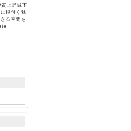
伊賀上野城下
域に根付く魅
できる空間を
te