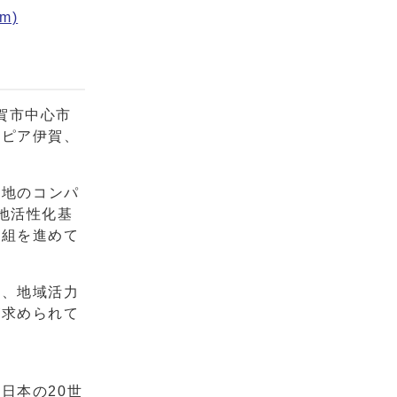
m)
伊賀市中心市
トピア伊賀、
街地のコンパ
地活性化基
取組を進めて
、地域活力
が求められて
日本の20世