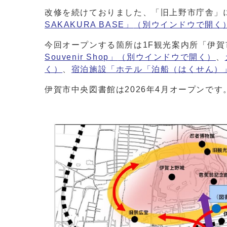
改修を続けておりました、「旧上野市庁舎」に
SAKAKURA BASE」
（別ウインドウで開く
今回オープンする箇所は1F観光案内所「伊
Souvenir Shop」
（別ウインドウで開く）
、
く）
、
宿泊施設「ホテル「泊船（はくせん）
伊賀市中央図書館は2026年4月オープンで