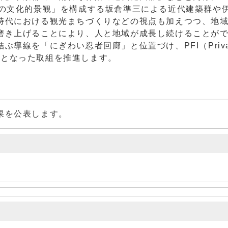
町の文化的景観」を構成する坂倉準三による近代建築群や
時代における観光まちづくりなどの視点も加えつつ、地
磨き上げることにより、人と地域が成長し続けることが
導線を「にぎわい忍者回廊」と位置づけ、PFI（Priva
民が一体となった取組を推進します。
果を公表します。