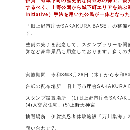
伊賀上野城下町の歴史的な街並みの保全、観
するべく、上野公園から城下町エリアを結ぶ導線を
Initiative）手法を用いた公民が一体とな
「旧上野市庁舎SAKAKURA BASE」の
す。
整備の完了を記念して、スタンプラリーを開
券など豪華景品も用意しております。多くの
実施期間 令和8年3月26日（木）から令和8年
台紙の配布場所 旧上野市庁舎SAKAKURA
スタンプ設置場所 (1)旧上野市庁舎SAKAKU
(4)入交家住宅、(5)上野天神宮
抽選場所 伊賀流忍者体験施設「万川集海」
問い合わせ先