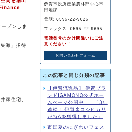
る空間を創出
伊賀市役所産業農林部中心市
nance
街地課
電話: 0595-22-9825
オープンしま
ファックス: 0595-22-9695
電話番号のかけ間違いにご注
意ください！
川集海」招待
お問い合わせフォーム
この記事と同じ分類の記事
【伊賀流逸品】 伊賀ブラ
ンドIGAMONO公式ホー
)赤井家住宅、
ムページ公開中！ 「3年
連続！ 伊賀米コシヒカリ
が特Aを獲得しました」
市民夏のにぎわいフェス