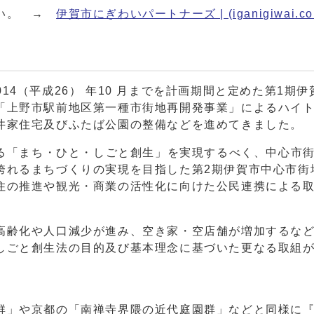
さい。 →
伊賀市にぎわいパートナーズ | (iganigiwai.co
2014（平成26） 年10 月までを計画期間と定めた第1期
「上野市駅前地区第一種市街地再開発事業」によるハイ
井家住宅及びふたば公園の整備などを進めてきました。
げる「まち・ひと・しごと創生」を実現するべく、中心市
誇れるまちづくりの実現を目指した第2期伊賀市中心市街
住の推進や観光・商業の活性化に向けた公民連携による
齢化や人口減少が進み、空き家・空店舗が増加するなど
しごと創生法の目的及び基本理念に基づいた更なる取組
」や京都の「南禅寺界隈の近代庭園群」などと同様に『