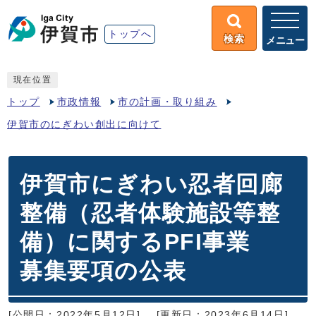
トップへ
検索
メニュー
現在位置
トップ
市政情報
市の計画・取り組み
伊賀市のにぎわい創出に向けて
伊賀市にぎわい忍者回廊
整備（忍者体験施設等整
備）に関するPFI事業
募集要項の公表
[公開日：2022年5月12日]
[更新日：2023年6月14日]