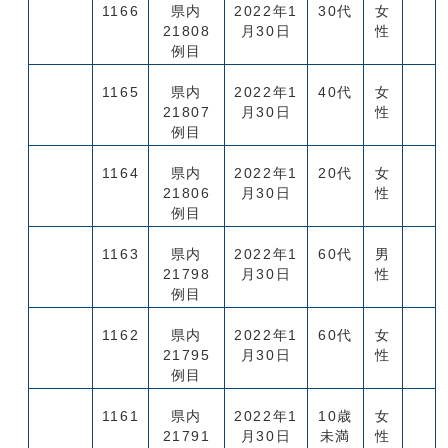
1166
県内
2022年1
30代
女
21808
月30日
性
例目
1165
県内
2022年1
40代
女
21807
月30日
性
例目
1164
県内
2022年1
20代
女
21806
月30日
性
例目
1163
県内
2022年1
60代
男
21798
月30日
性
例目
1162
県内
2022年1
60代
女
21795
月30日
性
例目
1161
県内
2022年1
10歳
女
21791
月30日
未満
性