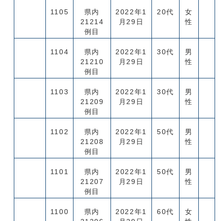
1105
県内
2022年1
20代
女
21214
月29日
性
例目
1104
県内
2022年1
30代
男
21210
月29日
性
例目
1103
県内
2022年1
30代
男
21209
月29日
性
例目
1102
県内
2022年1
50代
男
21208
月29日
性
例目
1101
県内
2022年1
50代
男
21207
月29日
性
例目
1100
県内
2022年1
60代
女