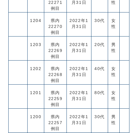
22271
月31日
性
例目
1204
県内
2022年1
30代
女
22270
月31日
性
例目
1203
県内
2022年1
20代
男
22269
月31日
性
例目
1202
県内
2022年1
40代
女
22268
月31日
性
例目
1201
県内
2022年1
80代
女
22259
月31日
性
例目
1200
県内
2022年1
30代
男
22257
月31日
性
例目