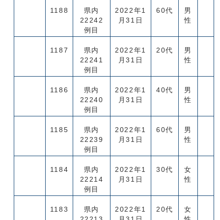
1188
県内
2022年1
60代
男
22242
月31日
性
例目
1187
県内
2022年1
20代
男
22241
月31日
性
例目
1186
県内
2022年1
40代
男
22240
月31日
性
例目
1185
県内
2022年1
60代
男
22239
月31日
性
例目
1184
県内
2022年1
30代
女
22214
月31日
性
例目
1183
県内
2022年1
20代
女
22213
月31日
性