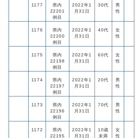
1177
県内
2022年1
30代
男
22201
月31日
性
例目
1176
県内
2022年1
40代
女
22200
月31日
性
例目
1175
県内
2022年1
60代
女
22198
月31日
性
例目
1174
県内
2022年1
20代
男
22197
月31日
性
例目
1173
県内
2022年1
70代
男
22196
月31日
性
例目
1172
県内
2022年1
10歳
女
22195
月31日
未満
性