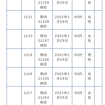
21239
月29日
性
例目
1121
県内
2022年1
80代
女
21238
月29日
性
例目
1120
県内
2022年1
90代
女
21237
月29日
性
例目
1119
県内
2022年1
80代
男
21236
月29日
性
例目
1118
県内
2022年1
90代
女
21235
月29日
性
例目
1117
県内
2022年1
90代
女
21234
月29日
性
例目