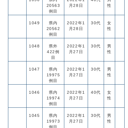
20563
月28日
性
例目
1049
県内
2022年1
30代
女
20562
月28日
性
例目
1048
県外
2022年1
30代
男
422例
月27日
性
目
1047
県内
2022年1
30代
男
19975
月27日
性
例目
1046
県内
2022年1
40代
女
19974
月27日
性
例目
1045
県内
2022年1
30代
男
19973
月27日
性
例目