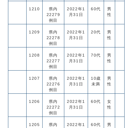
1210
県内
2022年1
60代
男
22279
月31日
性
例目
1209
県内
2022年1
20代
男
22278
月31日
性
例目
1208
県内
2022年1
70代
男
22277
月31日
性
例目
1207
県内
2022年1
10歳
男
22276
月31日
未満
性
例目
1206
県内
2022年1
60代
女
22272
月31日
性
例目
1205
県内
2022年1
60代
男