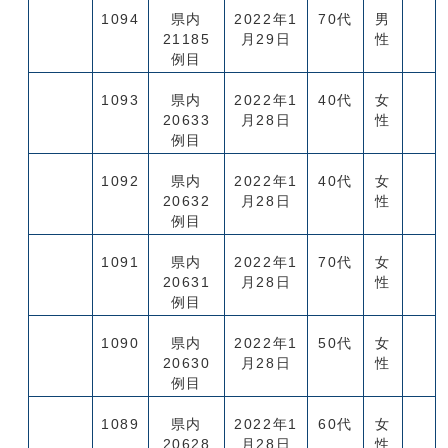
1094
県内
2022年1
70代
男
21185
月29日
性
例目
1093
県内
2022年1
40代
女
20633
月28日
性
例目
1092
県内
2022年1
40代
女
20632
月28日
性
例目
1091
県内
2022年1
70代
女
20631
月28日
性
例目
1090
県内
2022年1
50代
女
20630
月28日
性
例目
1089
県内
2022年1
60代
女
20628
月28日
性