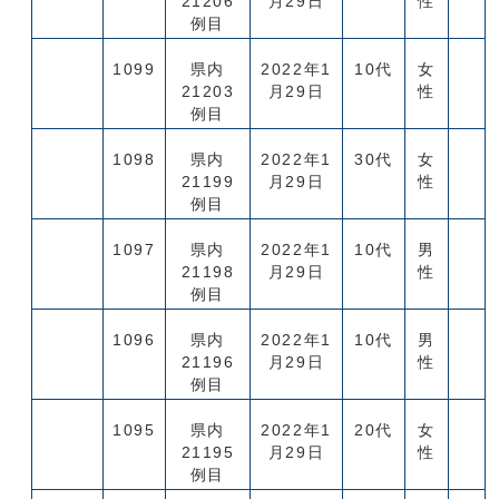
21206
月29日
性
例目
1099
県内
2022年1
10代
女
21203
月29日
性
例目
1098
県内
2022年1
30代
女
21199
月29日
性
例目
1097
県内
2022年1
10代
男
21198
月29日
性
例目
1096
県内
2022年1
10代
男
21196
月29日
性
例目
1095
県内
2022年1
20代
女
21195
月29日
性
例目