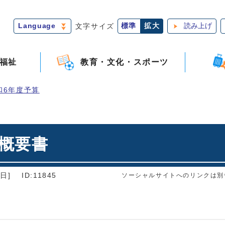
Language
文字サイズ
標準
拡大
読み上げ
福祉
教育・文化・スポーツ
和6年度予算
概要書
日]
ID:11845
ソーシャルサイトへのリンクは別