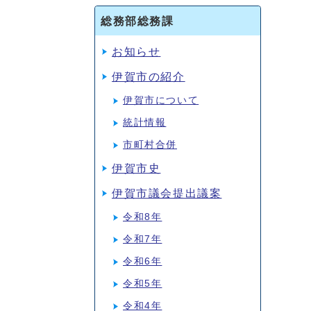
総務部総務課
お知らせ
伊賀市の紹介
伊賀市について
統計情報
市町村合併
伊賀市史
伊賀市議会提出議案
令和8年
令和7年
令和6年
令和5年
令和4年