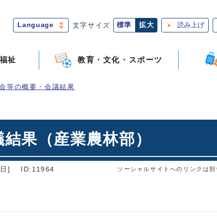
Language
文字サイズ
標準
拡大
読み上げ
福祉
教育・文化・スポーツ
会等の概要・会議結果
議結果（産業農林部）
日]
ID:11964
ソーシャルサイトへのリンクは別