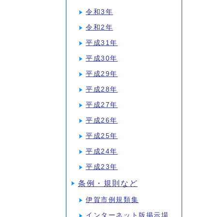
令和3年
令和2年
平成31年
平成30年
平成29年
平成28年
平成27年
平成26年
平成25年
平成24年
平成23年
条例・規則など
伊賀市例規類集
インターネット版掲示場