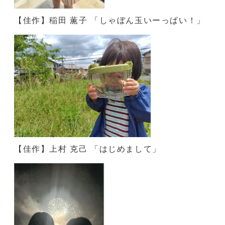
【佳作】稲田 薫子 「しゃぼん玉いーっぱい！」
【佳作】上村 克己 「はじめまして」