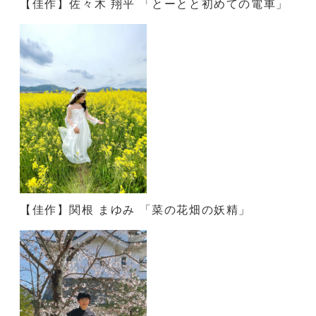
【佳作】佐々木 翔平 「とーとと初めての電車」
【佳作】関根 まゆみ 「菜の花畑の妖精」