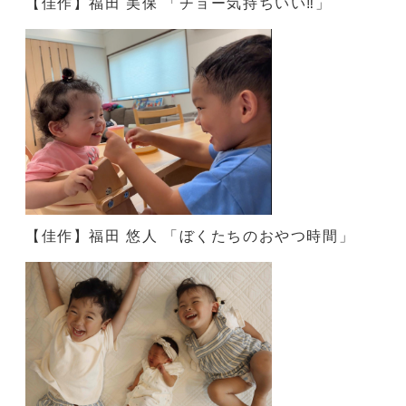
【佳作】福田 美保 「チョー気持ちいい‼」
【佳作】福田 悠人 「ぼくたちのおやつ時間」