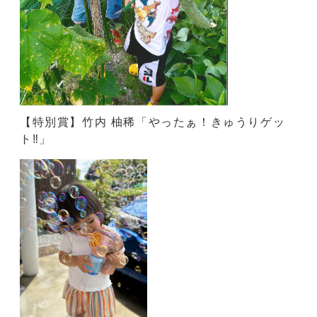
【特別賞】竹内 柚稀「やったぁ！きゅうりゲッ
ト‼」