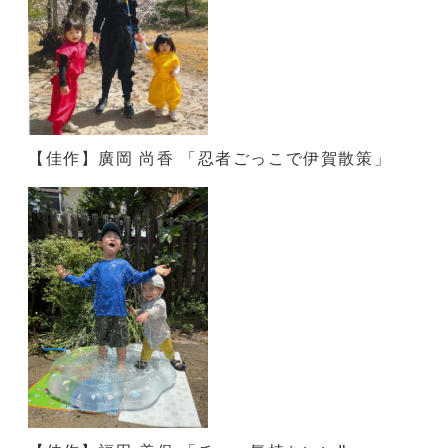
【佳作】廣岡 尚香 「忍者ごっこで伊賀散策」