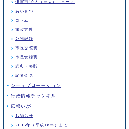
伊賀市10大（重大）ニュース
あいさつ
コラム
施政方針
公務記録
市長交際費
市長食糧費
式典・表彰
記者会見
シティプロモーション
行政情報チャンネル
広報いが
お知らせ
2006年（平成18年）まで