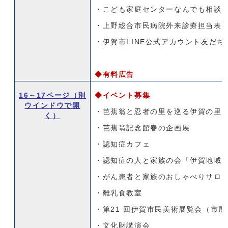
・こども家庭センターなんでも相談
・上野総合市民病院外来診療担当表
・伊賀市LINE公式アカウント友だち
◆有料広告
16～17ページ
（別
◆イベント募集
ウインドウで開
・芭蕉翁と忍者の里を巡る伊賀の里
く）
・芭蕉翁記念館春の企画展
・認知症カフェ
・認知症の人と家族の会「伊賀地域
・がん患者と家族のおしゃべりサロンi
・離乳食教室
・第21 回伊賀市民美術展覧会（市
・文化財講演会