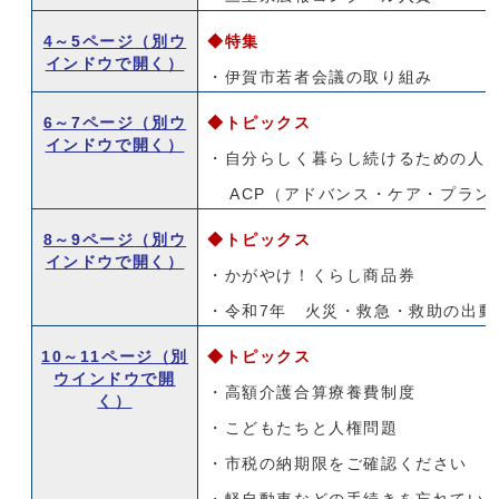
4～5ページ
（別ウ
◆特集
インドウで開く）
・伊賀市若者会議の取り組み
6～7ページ
（別ウ
◆トピックス
インドウで開く）
・自分らしく暮らし続けるための人
ACP（アドバンス・ケア・プラン
8～9ページ
（別ウ
◆トピックス
インドウで開く）
・かがやけ！くらし商品券
・令和7年 火災・救急・救助の出動
10～11ページ
（別
◆トピックス
ウインドウで開
・高額介護合算療養費制度
く）
・こどもたちと人権問題
・市税の納期限をご確認ください