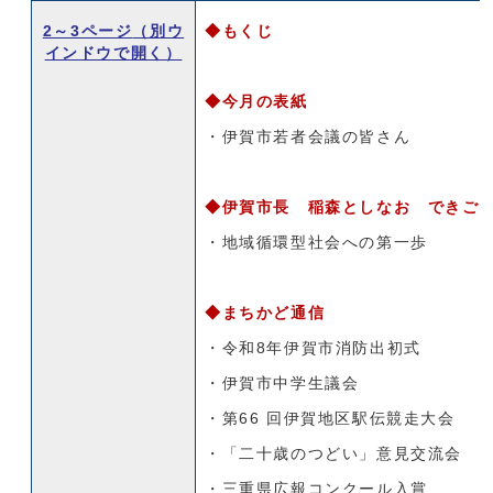
2～3ページ
（別ウ
◆もくじ
インドウで開く）
◆今月の表紙
・伊賀市若者会議の皆さん
◆伊賀市長 稲森としなお できご
・地域循環型社会への第一歩
◆まちかど通信
・令和8年伊賀市消防出初式
・伊賀市中学生議会
・第66 回伊賀地区駅伝競走大会
・「二十歳のつどい」意見交流会
・三重県広報コンクール入賞