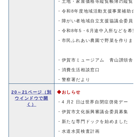
・土地・家屋価格等縦覧帳簿の縦覧
・令和8年度地域活動支援事業補助金
・障がい者地域自立支援協議会委員
・令和8年5・6月途中入所などを希
・市民ふれあい農園で野菜を作りま
・伊賀市ミュージアム 青山讃頌舎
・消費生活相談窓口
・警察署だより
20～21ページ
（別
◆おしらせ
ウインドウで開
・4 月2 日は世界自閉症啓発デー
く）
・伊賀市文化振興審議会委員募集
・新たな専門ドックを始めました
・水道水質検査計画