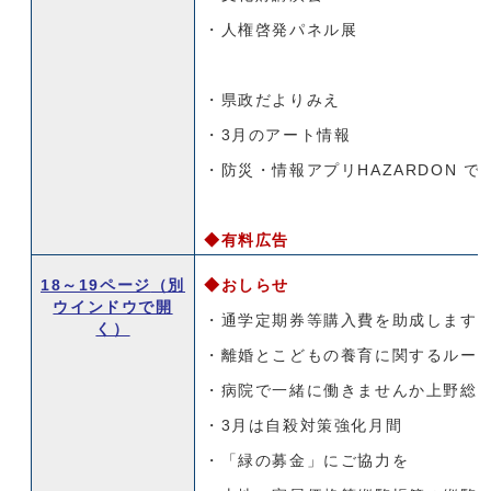
・人権啓発パネル展
・県政だよりみえ
・3月のアート情報
・防災・情報アプリHAZARDON で
◆有料広告
18～19ページ
（別
◆おしらせ
ウインドウで開
・通学定期券等購入費を助成します
く）
・離婚とこどもの養育に関するルー
・病院で一緒に働きませんか上野総
・3月は自殺対策強化月間
・「緑の募金」にご協力を