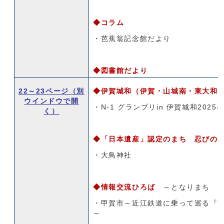
◆コラム
・芭蕉翁記念館だより
◆図書館だより
22～23ページ
（別
◆伊賀城和（伊賀・山城南・東大和
ウインドウで開
・N-1 グランプリin 伊賀城和202
く）
◆
「日本遺産」認定のまち
忍びの
・大鳥神社
◆
情報交流ひろば
～となりまち 
・甲賀市～近江鉄道に乗って巡る『
～