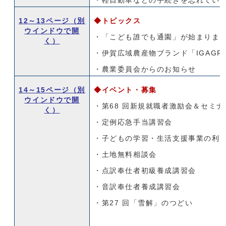
・軽自動車などの手続きを忘れてい
12～13ページ
（別
◆
トピックス
ウインドウで開
・「こども誰でも通園」が始まりま
く）
・伊賀広域農産物ブランド「IGAGR
・農業委員会からのお知らせ
14～15ページ
（別
◆イベント・募集
ウインドウで開
・第68 回新規就職者激励会＆セミナ
く）
・定例応急手当講習会
・子どもの学習・生活支援事業の利
・土地無料相談会
・点訳奉仕者初級養成講習会
・音訳奉仕者養成講習会
・第27 回「雪解」のつどい