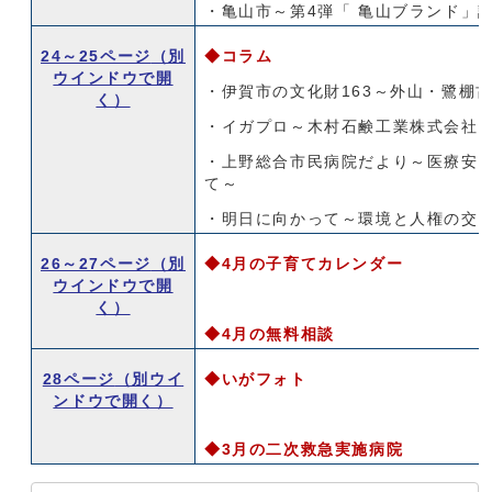
・亀山市～第4弾「 亀山ブランド」
24～25ページ
（別
◆コラム
ウインドウで開
・伊賀市の文化財163～外山・鷺棚
く）
・イガプロ～木村石鹸工業株式会社
・上野総合市民病院だより～医療安
て～
・明日に向かって～環境と人権の交
26～27ページ
（別
◆4月の子育てカレンダー
ウインドウで開
く）
◆4月の無料相談
28ページ
（別ウイ
◆いがフォト
ンドウで開く）
◆3月の二次救急実施病院