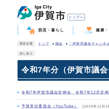
トップへ
防災・暮らし
健康・
トップ
議会
「伊賀市議会チャンネル」
現在位置
あしあと
令和7年分（伊賀市議
令和7年伊賀市議会定例会 令和7年12月定例月
予算常任委員会（YouTube）
[2025年12月1