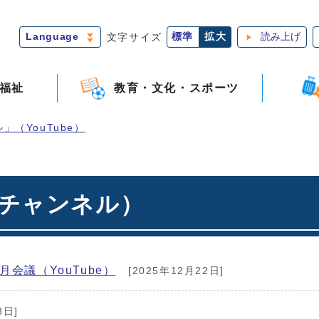
Language
文字サイズ
標準
拡大
読み上げ
福祉
教育・文化・スポーツ
（YouTube）
会チャンネル）
会議（YouTube）
[2025年12月22日]
8日]