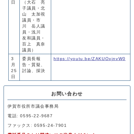
日
（大石 亮
子議員・北
山 太加視
議員・市
川 岳人議
員・浅川
友和議員・
百上 真奈
議員）
3
委員長報
https://youtu.be/ZAKUOxjnvW0
月
告・質疑、
25
討論、採決
日
お問い合わせ
伊賀市役所市議会事務局
電話: 0595-22-9687
ファックス: 0595-24-7901