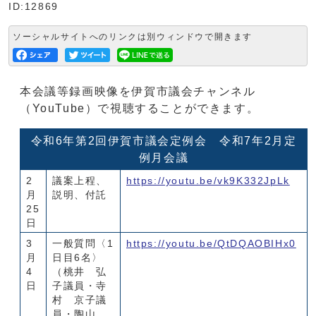
ID:12869
ソーシャルサイトへのリンクは別ウィンドウで開きます
本会議等録画映像を伊賀市議会チャンネル
（YouTube）で視聴することができます。
令和6年第2回伊賀市議会定例会 令和7年2月定
例月会議
2
議案上程、
https://youtu.be/vk9K332JpLk
月
説明、付託
25
日
3
一般質問〈1
https://youtu.be/QtDQAOBIHx0
月
日目6名〉
4
（桃井 弘
日
子議員・寺
村 京子議
員・陶山