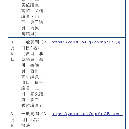
美佐議員・
宮﨑 栄樹
議員・山
下 典子議
員・内原
篤議員）
3
一般質問〈2
https://youtu.be/qZovmprXYQg
月
日目6名〉
5
（西口 和
日
成議員・森
川 徹議
員・西田
方計議員・
山口 康子
議員・上
田 宗久議
員・森中
秀哲議員）
3
一般質問〈3
https://youtu.be/OquAdCB_umU
月
日目5名〉、
6
採決