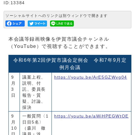
ID:13384
ソーシャルサイトへのリンクは別ウィンドウで開きます
本会議等録画映像を伊賀市議会チャンネル
（YouTube）で視聴することができます。
令和6年第2回伊賀市議会定例会 令和7年9月定
例月会議
9
議案上程、
https://youtu.be/ArE5GZWvg04
月
説明、付
3
託、委員長
日
報告・質
疑、討論、
採決
9
一般質問〈1
https://youtu.be/aWiHPEGWtOE
月
日目5名〉
10
（森川 徹
日
議員・浅