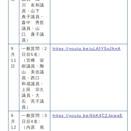
川 友和議
員・山下
典子議員・
森中 秀哲
議員・山
口 康子議
員）
9
一般質問〈2
https://youtu.be/uLAfYSxJhnA
月
日目5名〉
11
（宮﨑 栄
日
樹議員・陶
山 美佐議
員・西口
和成議員・
上田 宗久
議員・大
石 亮子議
員）
9
一般質問〈3
https://youtu.be/6kK4CZJpwqE
月
日目4名〉
12
（内原 篤