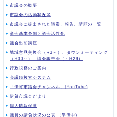
市議会の概要
市議会の活動状況等
市議会に提出された議案、報告、請願の一覧
議会基本条例と議会活性化
議会出前講座
地域意見交換会（R3～）、タウンミーティング
（H30～）、議会報告会（～H29）
行政視察のご案内
会議録検索システム
「伊賀市議会チャンネル」(YouTube)
伊賀市議会だより
個人情報保護
議員の請負状況の公表 （準備中)