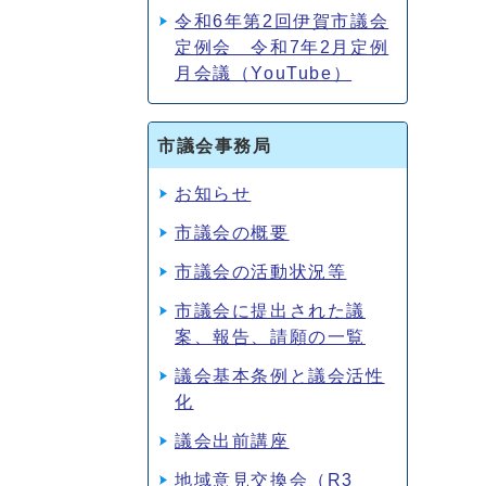
令和6年第2回伊賀市議会
定例会 令和7年2月定例
月会議（YouTube）
市議会事務局
お知らせ
市議会の概要
市議会の活動状況等
市議会に提出された議
案、報告、請願の一覧
議会基本条例と議会活性
化
議会出前講座
地域意見交換会（R3