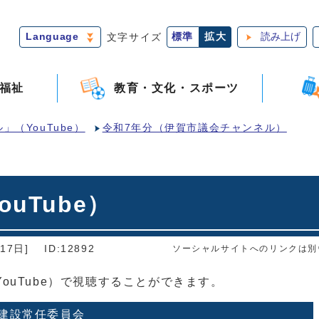
Language
文字サイズ
標準
拡大
読み上げ
福祉
教育・文化・スポーツ
（YouTube）
令和7年分（伊賀市議会チャンネル）
uTube）
17日]
ID:12892
ソーシャルサイトへのリンクは別
ouTube）で視聴することができます。
建設常任委員会