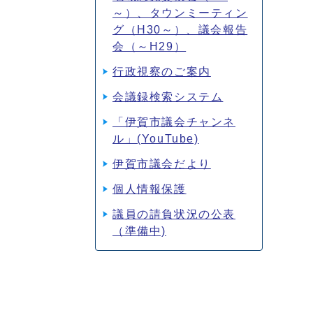
～）、タウンミーティン
グ（H30～）、議会報告
会（～H29）
行政視察のご案内
会議録検索システム
「伊賀市議会チャンネ
ル」(YouTube)
伊賀市議会だより
個人情報保護
議員の請負状況の公表
（準備中)