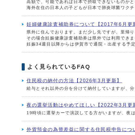
高額で、可能であれば日本で摂取できないものかと
海外在住の日本人の子どもが日本で肺炎球菌ワクチ
妊婦健康診査補助券について【2017年6月更
県外に住んでおります。まだ少し先ですが、里帰り
その場合妊娠健康診査補助券は県外では利用できま
妊娠34週目以降からは伊賀市で通院・出産する予
よく見られているFAQ
住民税の納付の方法【2026年3月更新】
給与とそれ以外の分を分けて納付していますが、分
夜の選挙活動はやめてほしい【2022年3月更
19時頃に選挙カーで演説してる方がいますが、夜
外貨預金の為替差益に関する住民税申告につい