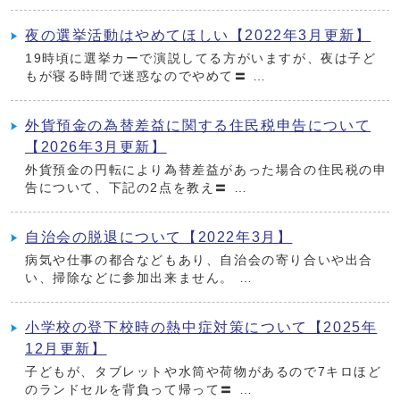
夜の選挙活動はやめてほしい【2022年3月更新】
19時頃に選挙カーで演説してる方がいますが、夜は子ど
もが寝る時間で迷惑なのでやめて〓 …
外貨預金の為替差益に関する住民税申告について
【2026年3月更新】
外貨預金の円転により為替差益があった場合の住民税の申
告について、下記の2点を教え〓 …
自治会の脱退について【2022年3月】
病気や仕事の都合などもあり、自治会の寄り合いや出合
い、掃除などに参加出来ません。 …
小学校の登下校時の熱中症対策について【2025年
12月更新】
子どもが、タブレットや水筒や荷物があるので7キロほど
のランドセルを背負って帰って〓 …