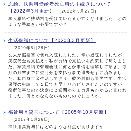
恩給、扶助料受給者死亡時の手続きについて
【2022年3月更新】
[2022年3月27日]
軍人恩給や扶助料を受けていた者が亡くなりました。どの
ような手続きが必要ですか？
生活保護について【2020年3月更新】
[2020年5月29日]
友人が脳梗塞で倒れ入院しました、幸い退院しましたが、
病院代金も支払えず私が分納で支払いを約束して帰りまし
た。家賃滞納で管理会社に何とか事情を理解して頂き、毎
月の月末までに翌月分を支払う事で退去せずに済みまし
た。私自身年金生活しており、彼の面倒も限界です。生活
保護の申請して１日でも早くリハビリさせたいのですが、
役所仕事なのか決定に２週間から１カ月もかかると言われ
ました。何とかならないものなのでしょうか。
福祉用具貸与について【2005年10月更新】
[2017年1月26日]
福祉用具貸与にはどのような利点がありますか。