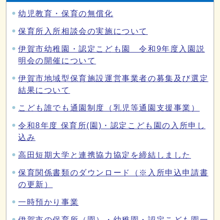
幼児教育・保育の無償化
保育所入所相談会の実施について
伊賀市幼稚園・認定こども園 令和9年度入園説
明会の開催について
伊賀市地域型保育施設運営事業者の募集及び選定
結果について
こども誰でも通園制度（乳児等通園支援事業）
令和8年度 保育所(園)・認定こども園の入所申し
込み
高田短期大学と連携協力協定を締結しました
保育関係書類のダウンロード（※入所申込申請書
の更新）
一時預かり事業
伊賀市の保育所（園）・幼稚園・認定こども園一