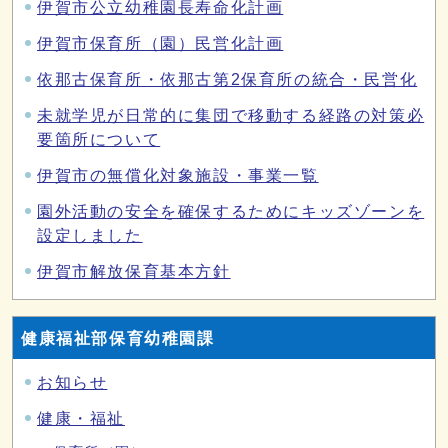
伊賀市公立幼稚園長寿命化計画
伊賀市保育所（園）民営化計画
依那古保育所・依那古第2保育所の統合・民営化
未就学児が日常的に集団で移動する経路の対策必
要箇所について
伊賀市の無償化対象施設・事業一覧
園外活動の安全を確保するためにキッズゾーンを
設定しました
伊賀市解放保育基本方針
健康福祉部保育幼稚園課
お知らせ
健康・福祉