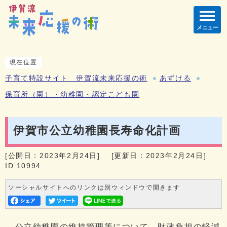
メニュー
現在位置
子育て特設サイト 伊賀流未来応援の術
あずける
保育所（園）・幼稚園・認定こども園
伊賀市公立幼稚園長寿命化計画
[公開日：2023年2月24日]
[更新日：2023年2月24日]
ID:10994
ソーシャルサイトへのリンクは別ウィンドウで開きます
公立幼稚園の維持管理等について、財政負担の軽減