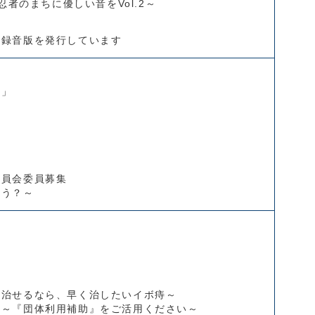
忍者のまちに優しい音をVol.2～
・録音版を発行しています
う」
ス
委員会委員募集
ろう？～
～治せるなら、早く治したいイボ痔～
う～『団体利用補助』をご活用ください～