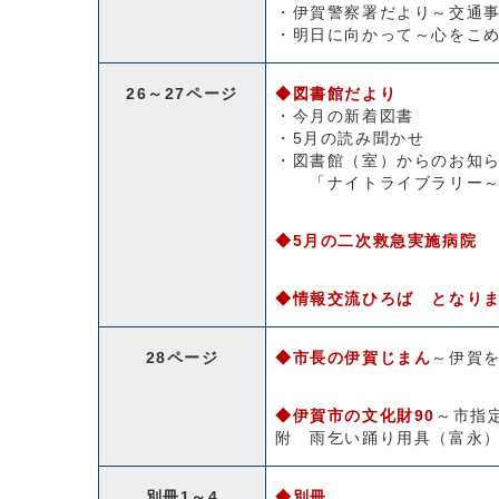
・伊賀警察署だより～交通
・明日に向かって～心をこ
26～27ページ
◆図書館だより
・今月の新着図書
・5月の読み聞かせ
・図書館（室）からのお知
「ナイトライブラリー～
◆5月の二次救急実施病院
◆情報交流ひろば となり
28ページ
◆市長の伊賀じまん
～伊賀
◆伊賀市の文化財90
～市指
附 雨乞い踊り用具（富永
別冊1～4
◆別冊