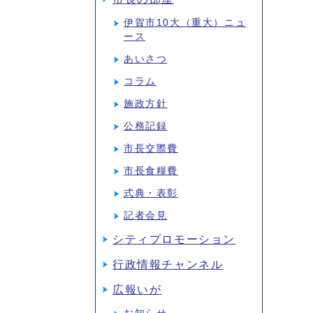
伊賀市10大（重大）ニュ
ース
あいさつ
コラム
施政方針
公務記録
市長交際費
市長食糧費
式典・表彰
記者会見
シティプロモーション
行政情報チャンネル
広報いが