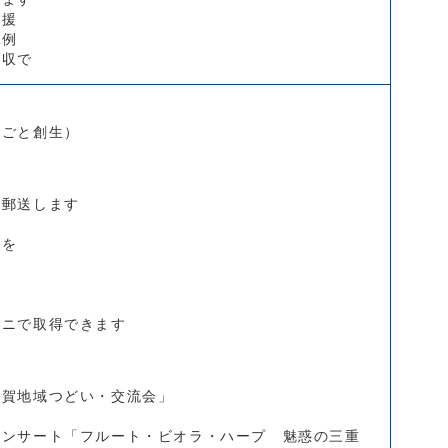
支援
特例
徴収で
しごと創生）
を郵送します
力を
す
ビニで取得できます
伊賀地域つどい・交流会」
コンサート「フルート・ビオラ・ハープ 魅惑の三重