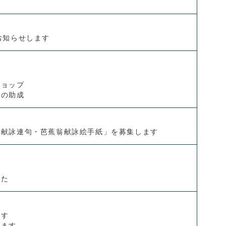
」
お知らせします
ショップ
費の助成
翁献詠連句・芭蕉翁献詠絵手紙」を募集します
した
ます
します