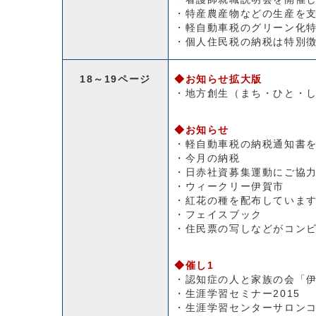
・特産農産物などの生産を
・軽自動車税のグリーン化
・個人住民税の納税は特別
18～19ページ
◆お知らせ拡大版
・地方創生（まち・ひと・
◆お知らせ
・軽自動車税の納税通知書
・今月の納税
・日赤社資募集運動にご協
・ウィークリー伊賀市
・紅花の種を配布していま
・フェイスブック
・住民票の写しなどがコン
◆催し1
・認知症の人と家族の会「
・生涯学習セミナー2015
・生涯学習センターサロン