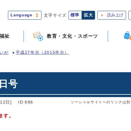
Language
文字サイズ
標準
拡大
読み上げ
福祉
教育・文化・スポーツ
いが
平成27年分（2015年分）
1日号
12日]
ID:686
ソーシャルサイトへのリンクは別
ます。