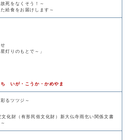
事故死をなくそう！～
めた給食をお届けします～
らせ
星灯りのもとで～」
まち いが・こうか・かめやま
を彩るツツジ～
定文化財（有形民俗文化財）新大仏寺雨乞い関係文書
）～