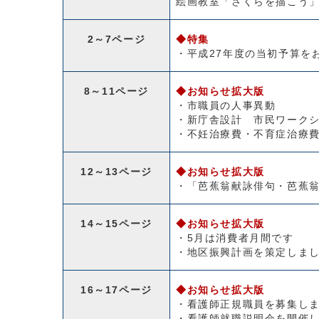
絵画教室「さくらを描こう
2～7ページ
◆特集
・平成27年度の当初予算を
8～11ページ
◆お知らせ拡大版
・市職員の人事異動
・新庁舎設計 市民ワーク
・不妊治療費・不育症治療
12～13ページ
◆お知らせ拡大版
・「芭蕉翁献詠俳句・芭蕉
14～15ページ
◆お知らせ拡大版
・5月は消費者月間です
・地区振興計画を策定しま
16～17ページ
◆お知らせ拡大版
・看護師正規職員を募集し
・看護師就職説明会を開催