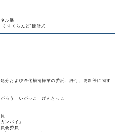
パネル展
すくすくらんど”開所式
、処分および浄化槽清掃業の委託、許可、更新等に関す
ながろう いがっこ げんきっこ
委員
リカンパイ」
委員会委員