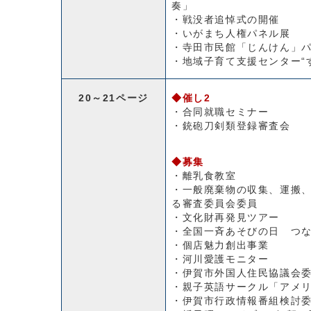
奏」
・戦没者追悼式の開催
・いがまち人権パネル展
・寺田市民館「じんけん」
・地域子育て支援センター“
20～21ページ
◆催し2
・合同就職セミナー
・銃砲刀剣類登録審査会
◆募集
・離乳食教室
・一般廃棄物の収集、運搬
る審査委員会委員
・文化財再発見ツアー
・全国一斉あそびの日 つ
・個店魅力創出事業
・河川愛護モニター
・伊賀市外国人住民協議会
・親子英語サークル「アメ
・伊賀市行政情報番組検討