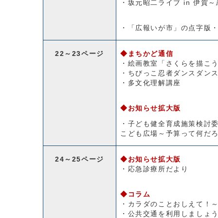
・坂元昭二ライブ in 伊賀～
・「広報いが市」の点字版
22～23ページ
◆まちかど通信
・絵画教室「さくらを描こ
・ちびっこ忍者ダンスダン
・多文化理解講座
◆お知らせ拡大版
・子ども健全育成施策検討
こども広場～予算って何だ
24～25ページ
◆お知らせ拡大版
・応急診療所だより
◆コラム
・カラダのことおしえて！
・公共交通を利用しましょ