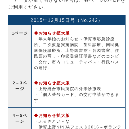
データが重く開かない場合は、各ページのPDFを
ご利用ください。
2015年12月15日号（No.242）
1ページ
◆お知らせ拡大版
・年末年始のお知らせ～伊賀市応急診療
所、二次救急実施病院、歯科診療、国民健
康保険診療所、上野図書館・各図書室、住
民票の写し・印鑑登録証明書などのコンビ
ニ交付、市内コミュニティバス・行政バス
の運行～
2～3ペ
◆お知らせ拡大版
ージ
・上野総合市民病院の外来診療表
・「個人番号カード」の交付申請ができま
す
4～5ペ
◆お知らせ拡大版
ージ
・ふるさとい～な
・伊賀上野NINJAフェスタ2016～ボランテ