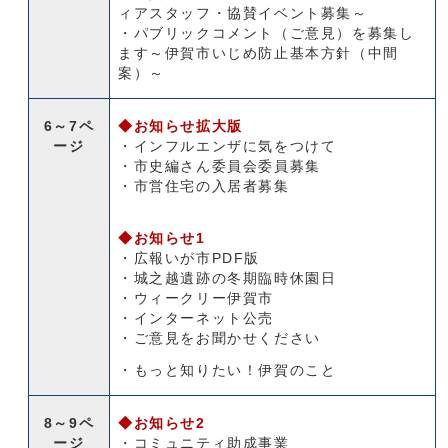
ィアスタッフ・協賛イベント募集～
・パブリックコメント（ご意見）を募集し
ます～伊賀市いじめ防止基本方針（中間
案）～
6～7ペ
◆お知らせ拡大版
ージ
・インフルエンザに気をつけて
・市史編さん委員会委員募集
・市営住宅の入居者募集
◆お知らせ1
・広報いが市PDF版
・城之越遺跡の冬期臨時休園日
・ウィークリー伊賀市
・インターネット公売
・ご意見をお聞かせください
・もっと知りたい！伊賀のこと
8～9ペ
◆お知らせ2
ージ
・コミュニティ助成事業