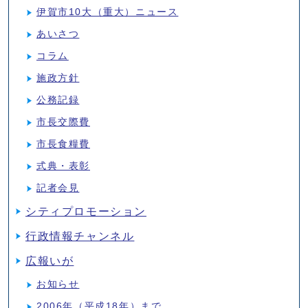
伊賀市10大（重大）ニュース
あいさつ
コラム
施政方針
公務記録
市長交際費
市長食糧費
式典・表彰
記者会見
シティプロモーション
行政情報チャンネル
広報いが
お知らせ
2006年（平成18年）まで