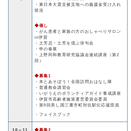
・東日本大震災被災地への義援金受け入れ
状況
◆催し
・がん患者と家族の方のおしゃべりサロン
in伊賀
・土芳忌・土芳を偲ぶ俳句会
・申の春展
・上野同和教育研究協議会連続講座（第2
回）
◆募集1
・本とあそぼう！全国訪問おはなし隊
・普通救命講習会
・いがうえのボランティアガイド養成講座
・伊賀市高齢者施策運営委員会委員
・第9回美し国三重市町対抗駅伝応援団員
・フェイスブック
10～11
◆募集2